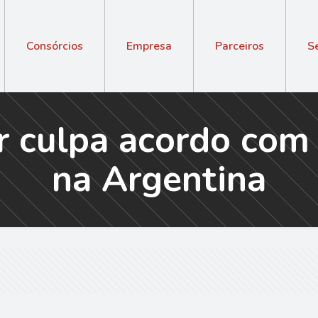
Consórcios
Empresa
Parceiros
S
er culpa acordo com 
na Argentina