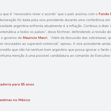
ou que é “necessário rever o acordo” que o país assinou com o
Fundo 
declaração foi dada pela vice-presidente durante uma conferência em 
ociedade argentina enfrenta atualmente é a inflação. Continuo a dizer 
temática a todos os países”, disse Kirchner, defendendo a revisão do
e o governo de
Mauricio Macri
. “Além da discussão das sobretaxas, q
am vinculados ao superávit comercial”, opinou. A vice-presidente ainda
credito que não há nenhum bom argentino que possa ignorar o fardo qu
 nenhuma menção à uma possível candidatura ao comando do Executivo 
adoria para 65 anos
estinas no México