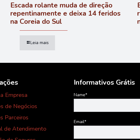
Escada rolante muda de direção
repentinamente e deixa 14 feridos
na Coreia do Sul
Leia mais
mações
Informativos Grátis
 a Empresa
Name*
s de Negócios
s Parceiros
Email*
al de Atendimento