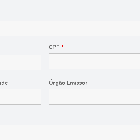
CPF
*
dade
Órgão Emissor