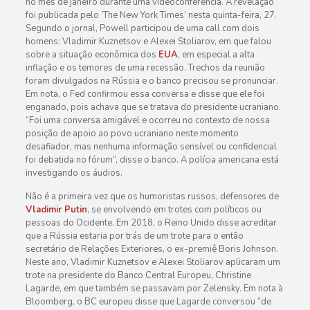
no mês de janeiro durante uma videoconferência. A revelação
foi publicada pelo ‘The New York Times’ nesta quinta-feira, 27.
Segundo o jornal, Powell participou de uma call com dois
homens: Vladimir Kuznetsov e Alexei Stoliarov, em que falou
sobre a situação econômica dos
EUA
, em especial a alta
inflação e os temores de uma recessão. Trechos da reunião
foram divulgados na Rússia e o banco precisou se pronunciar.
Em nota, o Fed confirmou essa conversa e disse que ele foi
enganado, pois achava que se tratava do presidente ucraniano.
“Foi uma conversa amigável e ocorreu no contexto de nossa
posição de apoio ao povo ucraniano neste momento
desafiador, mas nenhuma informação sensível ou confidencial
foi debatida no fórum”, disse o banco. A polícia americana está
investigando os áudios.
Não é a primeira vez que os humoristas russos, defensores de
Vladimir Putin
, se envolvendo em trotes com políticos ou
pessoas do Ocidente. Em 2018, o Reino Unido disse acreditar
que a Rússia estaria por trás de um trote para o então
secretário de Relações Exteriores, o ex-premiê Boris Johnson.
Neste ano, Vladimir Kuznetsov e Alexei Stoliarov aplicaram um
trote na presidente do Banco Central Europeu, Christine
Lagarde, em que também se passavam por Zelensky. Em nota à
Bloomberg, o BC europeu disse que Lagarde conversou “de