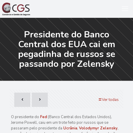
Presidente do Banco
Central dos EUA cai em
pegadinha de russos se
passando por Zelensky
Ver todas
O presidente do
Fed
(Banco Central dos Estados Unidos),
Jerome Powell, caiu em um trote feito por russos que se
passaram pelo presidente da
Ucrânia
,
Volodymyr Zelensky
,