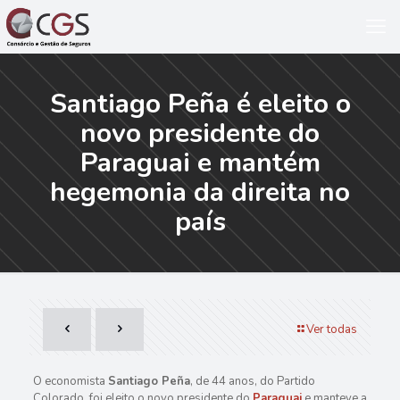
Santiago Peña é eleito o
novo presidente do
Paraguai e mantém
hegemonia da direita no
país
Ver todas
O economista
Santiago Peña
, de 44 anos, do Partido
Colorado, foi eleito o novo presidente do
Paraguai
e manteve a