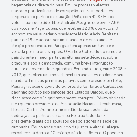
hegemonia da direita do país. Em um processo eleitoral
marcado por denúncias de corrupção contra importantes
dirigentes do partido da situação, Peña, com 42,67% dos
votos, superou o líder liberal
Efraín Alegre
, que teve 27,5%
dos votos, e
Payo Cubas
, que recebeu 22,9% dos votos. O
economista vai suceder o presidente
Mario Abdo Benítez
a
partir de 15 de agosto por um mandato de cinco anos. A
eleição presidencial no Paraguai tem apenas um turno e é
vencida por maioria simples. O Partido Colorado governou o
país durante a maior parte das últimas sete décadas, sob a
ditadura e sob a democracia, com uma breve interrupção
durante o governo do esquerdista Fernando Lugo, entre 2008 e
2012, que sofreu um impeachment um ano antes do fim de seu
mandato. Em suas primeiras palavras como presidente eleito,
Peña agradeceu o apoio do ex-presidente Horacio Cartes, seu
padrinho político sob sanções dos Estados Unidos, que o
classificam como “significativamente corrupto”. “Muito obrigado
meu querido presidente da Associação Nacional Republicana,
Horacio Cartes. Admiro a imensidão de sua obstinada
dedicação ao partido”, discursou Peña ao lado do ex-
presidente, diante dos aplausos de apoiadores na sede de
campanha. Pouco após o anúncio da justiça eleitoral, Alegre
reconheceu a derrota. “O esforço não foi suficiente. O povo em