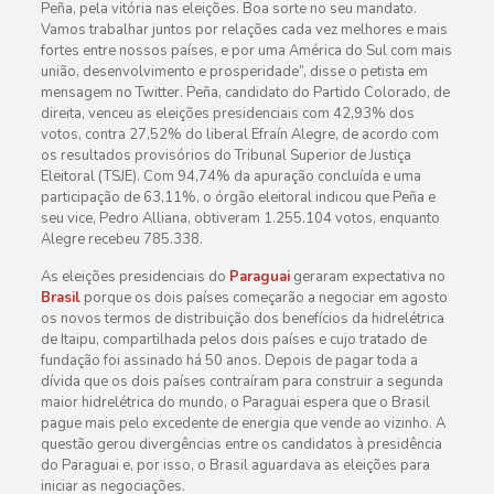
Peña, pela vitória nas eleições. Boa sorte no seu mandato.
Vamos trabalhar juntos por relações cada vez melhores e mais
fortes entre nossos países, e por uma América do Sul com mais
união, desenvolvimento e prosperidade”, disse o petista em
mensagem no Twitter. Peña, candidato do Partido Colorado, de
direita, venceu as eleições presidenciais com 42,93% dos
votos, contra 27,52% do liberal Efraín Alegre, de acordo com
os resultados provisórios do Tribunal Superior de Justiça
Eleitoral (TSJE). Com 94,74% da apuração concluída e uma
participação de 63,11%, o órgão eleitoral indicou que Peña e
seu vice, Pedro Alliana, obtiveram 1.255.104 votos, enquanto
Alegre recebeu 785.338.
As eleições presidenciais do
Paraguai
geraram expectativa no
Brasil
porque os dois países começarão a negociar em agosto
os novos termos de distribuição dos benefícios da hidrelétrica
de Itaipu, compartilhada pelos dois países e cujo tratado de
fundação foi assinado há 50 anos. Depois de pagar toda a
dívida que os dois países contraíram para construir a segunda
maior hidrelétrica do mundo, o Paraguai espera que o Brasil
pague mais pelo excedente de energia que vende ao vizinho. A
questão gerou divergências entre os candidatos à presidência
do Paraguai e, por isso, o Brasil aguardava as eleições para
iniciar as negociações.