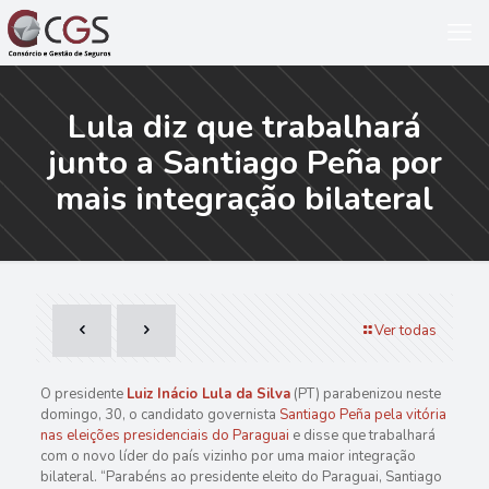
Lula diz que trabalhará
junto a Santiago Peña por
mais integração bilateral
Ver todas
O presidente
Luiz Inácio Lula da Silva
(PT) parabenizou neste
domingo, 30, o candidato governista
Santiago Peña pela vitória
nas eleições presidenciais do Paraguai
e disse que trabalhará
com o novo líder do país vizinho por uma maior integração
bilateral. “Parabéns ao presidente eleito do Paraguai, Santiago