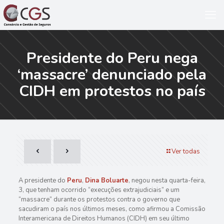
Presidente do Peru nega
‘massacre’ denunciado pela
CIDH em protestos no país
Ver todas
A presidente do
Peru
,
Dina Boluarte
, negou nesta quarta-feira,
3, que tenham ocorrido “execuções extrajudiciais” e um
“massacre” durante os protestos contra o governo que
sacudiram o país nos últimos meses, como afirmou a Comissão
Interamericana de Direitos Humanos (CIDH) em seu último