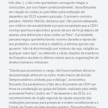
três dias, (…) não creio que tenham conseguido chegar a
conclusões, por isso falam condicionalmente”, disse Boluarte,
em relação às visitas ao país feitas pela instituição em
dezembro de 2022 e janeiro passado. O primeiro-ministro
peruano, Alberto Otárola, declarou que “não parece adequado
aos critérios de razoabilidade e proporcionalidade que a CIDH
conclua que houve episódios graves de uso da força depois de
apenas uma entrevista e duas visitas ao Peru”. A presidente
peruana negou que tenha havido racismo durante a repressão
aos protestos, como indica o relatório, e afirmou que em seu
governo “não há discriminação por motivos de raça, religião ou
qualquer outro tipo”, se referindo a várias citações de membros
do Executivo durante os últimos meses que as organizações de
direitos humanos criticaram.
“Desde que assumimos o cargo, não houve nenhum discurso
de polarização entre um ou outro, muito menos de divisão.
Sempre pedimos unidade, paz e diálogo”, acrescentou
Boluarte. Ela parabenizou o fato de o documento da CIDH ser
firme na condenação ao golpe de Estado, realizado pelo então
presidente Pedro Castillo em 7 de dezembro de 2022, e o
reconhecimento do órgão regional da rápida resposta das
instituições peruanas para preservar a ordem constitucional e o
Estado de Direito durante aqueles eventos. Boluarte enfatizou