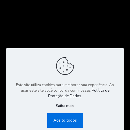
Este site utiliza cookies para melhorar sua experiência. Ao
usar este site você concorda com nossas
Política de
Proteção de Dados
.
Saiba mais
© 2023 Todos os Direitos Reservados a CGS Negócios |
Consultoria e Gestão de Seguros | Desenvolvido por:
Sales
Aceito todos
Publicidade