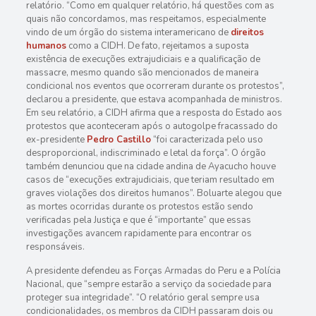
relatório. “Como em qualquer relatório, há questões com as
quais não concordamos, mas respeitamos, especialmente
vindo de um órgão do sistema interamericano de
direitos
humanos
como a CIDH. De fato, rejeitamos a suposta
existência de execuções extrajudiciais e a qualificação de
massacre, mesmo quando são mencionados de maneira
condicional nos eventos que ocorreram durante os protestos”,
declarou a presidente, que estava acompanhada de ministros.
Em seu relatório, a CIDH afirma que a resposta do Estado aos
protestos que aconteceram após o autogolpe fracassado do
ex-presidente
Pedro Castillo
“foi caracterizada pelo uso
desproporcional, indiscriminado e letal da força”. O órgão
também denunciou que na cidade andina de Ayacucho houve
casos de “execuções extrajudiciais, que teriam resultado em
graves violações dos direitos humanos”. Boluarte alegou que
as mortes ocorridas durante os protestos estão sendo
verificadas pela Justiça e que é “importante” que essas
investigações avancem rapidamente para encontrar os
responsáveis.
A presidente defendeu as Forças Armadas do Peru e a Polícia
Nacional, que “sempre estarão a serviço da sociedade para
proteger sua integridade”. “O relatório geral sempre usa
condicionalidades, os membros da CIDH passaram dois ou