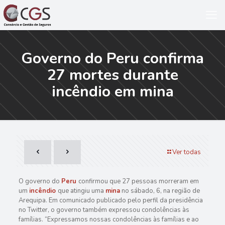
Governo do Peru confirma
27 mortes durante
incêndio em mina
Ver todas
O governo do
Peru
confirmou que 27 pessoas morreram em
um
incêndio
que atingiu uma
mina
no sábado, 6, na região de
Arequipa. Em comunicado publicado pelo perfil da presidência
no Twitter, o governo também expressou condolências às
famílias. “Expressamos nossas condolências às famílias e ao