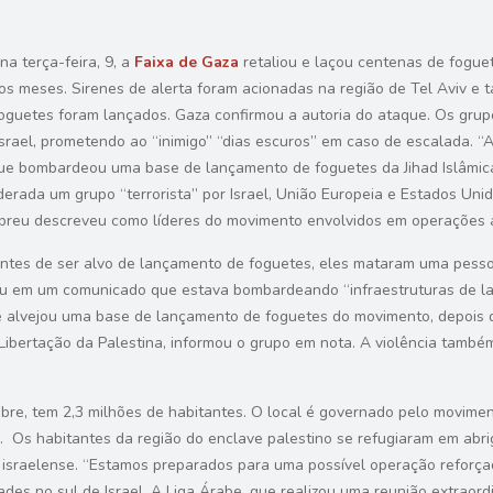
a terça-feira, 9, a
Faixa de Gaza
retaliou e laçou centenas de fogue
mos meses. Sirenes de alerta foram acionadas na região de Tel Aviv 
foguetes foram lançados. Gaza confirmou a autoria do ataque. Os gru
srael, prometendo ao “inimigo” “dias escuros” em caso de escalada. “A
 que bombardeou uma base de lançamento de foguetes da Jihad Islâmic
siderada um grupo “terrorista” por Israel, União Europeia e Estados Un
breu descreveu como líderes do movimento envolvidos em operações a
Antes de ser alvo de lançamento de foguetes, eles mataram uma pess
icou em um comunicado que estava bombardeando “infraestruturas de la
ense alvejou uma base de lançamento de foguetes do movimento, depois
bertação da Palestina, informou o grupo em nota. A violência também 
 pobre, tem 2,3 milhões de habitantes. O local é governado pelo movi
el. Os habitantes da região do enclave palestino se refugiaram em ab
ca israelense. “Estamos preparados para uma possível operação reforça
es no sul de Israel. A Liga Árabe, que realizou uma reunião extraor