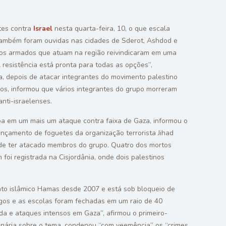
tes contra
Israel
nesta quarta-feira, 10, o que escala
e também foram ouvidas nas cidades de Sderot, Ashdod e
pos armados que atuam na região reivindicaram em uma
 resistência está pronta para todas as opções”,
a, depois de atacar integrantes do movimento palestino
idos, informou que vários integrantes do grupo morreram
nti-israelenses.
oa em um mais um ataque contra faixa de Gaza, informou o
nçamento de foguetes da organização terrorista Jihad
 de ter atacado membros do grupo. Quatro dos mortos
foi registrada na Cisjordânia, onde dois palestinos
mento islâmico Hamas desde 2007 e está sob bloqueio de
rigos e as escolas foram fechadas em um raio de 40
da e ataques intensos em Gaza”, afirmou o primeiro-
dinária sobre o tema, condenou “com veemência” os “crimes