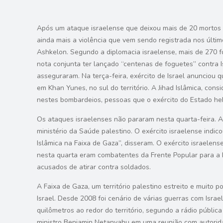
Após um ataque israelense que deixou mais de 20 mortos n
ainda mais a violência que vem sendo registrada nos últi
Ashkelon. Segundo a diplomacia israelense, mais de 270 
nota conjunta ter lançado “centenas de foguetes” contra I
asseguraram. Na terça-feira, exército de Israel anunciou
em Khan Yunes, no sul do território. A Jihad Islâmica, con
nestes bombardeios, pessoas que o exército do Estado he
Os ataques israelenses não pararam nesta quarta-feira. 
ministério da Saúde palestino. O exército israelense ind
Islâmica na Faixa de Gaza”, disseram. O exército israel
nesta quarta eram combatentes da Frente Popular para a Li
acusados de atirar contra soldados.
A Faixa de Gaza, um território palestino estreito e muito
Israel. Desde 2008 foi cenário de várias guerras com Isra
quilômetros ao redor do território, segundo a rádio públi
ministro Benjamin Netanyahu em uma reunião com autoridad