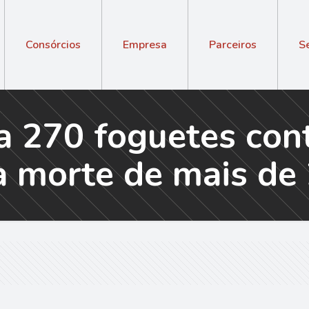
Consórcios
Empresa
Parceiros
S
a 270 foguetes cont
 à morte de mais de