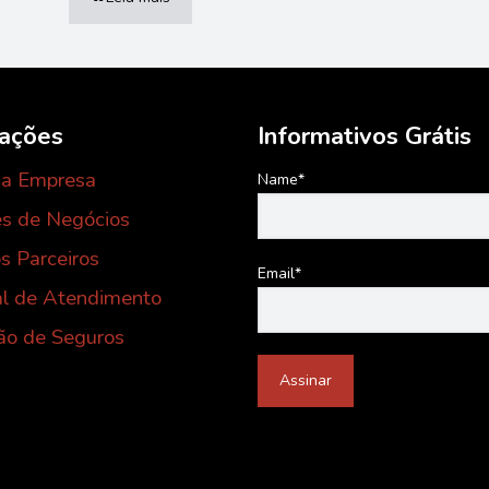
mações
Informativos Grátis
 a Empresa
Name*
s de Negócios
s Parceiros
Email*
al de Atendimento
ão de Seguros