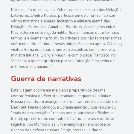
Por ocasião de sua visita, Zelensky e seu ministro das Relações
Exteriores, Dmitro Kuleba, participaram de uma reunião com
vários ministros alemães, incluindo a ministra alemã das
Relações Exteriores, Annalena Baerbock. As relações entre
Kiev e Berlim sobre ajuda militar ficaram tensas durante muito
tempo, e a Alemanha foi muito criticada por não fornecer armas
suficientes. Nos últimos meses, intensificou seu apoio. Zelensky
visitou Roma no sábado, onde se encontrou com a primeira-
ministra italiana, Giorgia Meloni, e com o papa Francisco, no
Vaticano, a quem agradeceu por sua “atenção à tragédia de
milhões de ucranianos”.
Guerra de narrativas
Esta viagem ocorre em meio aos preparativos de uma
contraofensiva do Exército ucraniano, enquanto Ucrânia e
Rússia reivindicam avanços no “front” ao redor da cidade de
Bakhmut. Neste domingo, a Ucrânia anunciou que recuperou
“mais de dez posições” russas nos subúrbios de Bakhmut
(leste), epicentro dos combates há vários meses e onde se
registra, nos últimos dias, um avanço ucraniano sobre os
flancos das defesas russas. “Hoje, nossas unidades