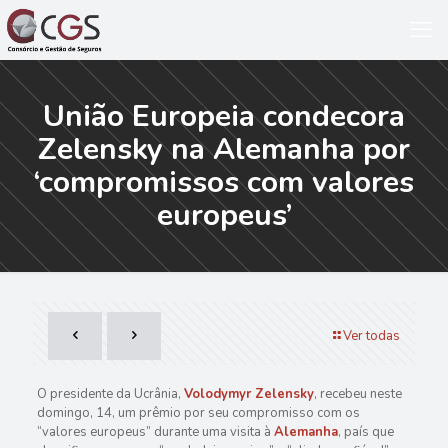
União Europeia condecora
Zelensky na Alemanha por
‘compromissos com valores
europeus’
Ver todas
O presidente da Ucrânia,
Volodymyr Zelensky
, recebeu neste
domingo, 14, um prêmio por seu compromisso com os
“valores europeus” durante uma visita à
Alemanha
, país que