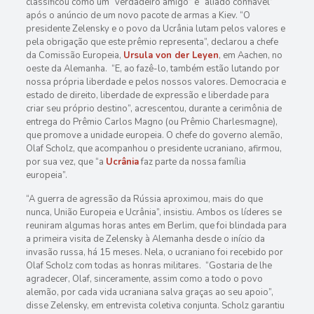
classificou como um “verdadeiro amigo” e “aliado confiável”
após o anúncio de um novo pacote de armas a Kiev. “O
presidente Zelensky e o povo da Ucrânia lutam pelos valores e
pela obrigação que este prêmio representa”, declarou a chefe
da Comissão Europeia,
Ursula von der Leyen
, em Aachen, no
oeste da Alemanha. “E, ao fazê-lo, também estão lutando por
nossa própria liberdade e pelos nossos valores. Democracia e
estado de direito, liberdade de expressão e liberdade para
criar seu próprio destino”, acrescentou, durante a cerimônia de
entrega do Prêmio Carlos Magno (ou Prêmio Charlesmagne),
que promove a unidade europeia. O chefe do governo alemão,
Olaf Scholz, que acompanhou o presidente ucraniano, afirmou,
por sua vez, que “a
Ucrânia
faz parte da nossa família
europeia”.
“A guerra de agressão da Rússia aproximou, mais do que
nunca, União Europeia e Ucrânia”, insistiu. Ambos os líderes se
reuniram algumas horas antes em Berlim, que foi blindada para
a primeira visita de Zelensky à Alemanha desde o início da
invasão russa, há 15 meses. Nela, o ucraniano foi recebido por
Olaf Scholz com todas as honras militares. “Gostaria de lhe
agradecer, Olaf, sinceramente, assim como a todo o povo
alemão, por cada vida ucraniana salva graças ao seu apoio”,
disse Zelensky, em entrevista coletiva conjunta. Scholz garantiu