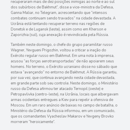
recuperaram mais de dez posições inimigas ao norte e ao sul
dos subúrbios de Bakhmut”, disse a vice-ministra da Defesa,
Ganna Maliar, no Telegram, acrescentando que “intensos
combates continuam sendo travados” na cidade devastada. A
Ucrânia está tentando recuperar terreno nas regiões de
Donetsk e de Lugansk (leste), assim como em Kherson e
Zaporizhia (sul), cuja anexação é reivindicada pela Rússia.
Também neste domingo, o chefe do grupo paramilitar russo
Wagner, Yevgueni Prigozhin, voltou a criticar a inação do
Exército regular russo em Bakhmut. Em uma nota à imprensa,
acusou “as forças aerotransportadas” de não apoiarem seus
homens. No terreno, o Exército ucraniano disse no sábado que
estava “avançando” no entorno de Bakhmut. A Rússia garantiu,
por sua vez, que continua avançando nesta cidade devastada,
em grande parte sob seu controle. Neste domingo, o Ministério
russo da Defesa afirmou ter atacado Ternopil (oeste) e
Petropavlivka (centro-leste), na Ucrânia, locais que albergavam
armas ocidentais entregues a Kiev para repelir a ofensiva de
Moscou. Em um raro anúncio de baixas no campo de batalha, o
Ministério da Defesa da Rússia informou, em um comunicado,
que os comandantes Vyacheslav Makarov e Yevgeny Brovko
morreram “heroicamente”.