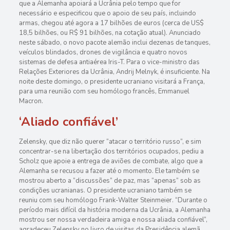
que a Alemanha apoiará a Ucrânia pelo tempo que for
necessário e especificou que o apoio de seu país, incluindo
armas, chegou até agora a 17 bilhões de euros (cerca de US$
18,5 bilhões, ou R$ 91 bilhões, na cotação atual). Anunciado
neste sábado, o novo pacote alemão inclui dezenas de tanques,
veículos blindados, drones de vigilância e quatro novos
sistemas de defesa antiaérea Iris-T. Para o vice-ministro das
Relações Exteriores da Ucrânia, Andrij Melnyk, é insuficiente. Na
noite deste domingo, o presidente ucraniano visitará a França,
para uma reunião com seu homólogo francês, Emmanuel
Macron.
‘Aliado confiável’
Zelensky, que diz não querer “atacar o território russo”, e sim
concentrar-se na libertação dos territórios ocupados, pediu a
Scholz que apoie a entrega de aviões de combate, algo que a
Alemanha se recusou a fazer até o momento. Ele também se
mostrou aberto a “discussões” de paz, mas “apenas” sob as
condições ucranianas. O presidente ucraniano também se
reuniu com seu homólogo Frank-Walter Steinmeier. “Durante o
período mais difícil da história moderna da Ucrânia, a Alemanha
mostrou ser nossa verdadeira amiga e nossa aliada confiável”,
agradeceu Zelensky no livro de visitas da Presidência alemã.