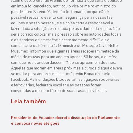
Além disso, o Grande Prêmio de Fórmula 1 que seria disputado
em Imola foi cancelado, notificou o vice primeiro-ministro do
país, Matteo Salvini. “A decisão foi tomada porque não é
possível realizar o evento com segurança para nossos fãs,
equipes e nosso pessoal, e é a coisa certa e responsável a
fazer, dada a situação enfrentada pelas cidades da região. Não
seria correto colocar mais pressão sobre as autoridades locais
e os serviços de emergência neste momento difícil”, diz o
comunicado da Fórmula 1. O ministro de Proteção Civil, Nello
Musumeci, informou que algumas áreas receberam metade da
média de chuvas para um ano em apenas 36 horas, o que fez
com que rios transbordassem. “Não se aproximem dos rios.
Aqueles que moram em áreas próximas a cursos d’água devem
se mudar para andares mais altos”, pediu Bonaccini, pelo
Facebook. As inundações bloquearam as ligações rodoviárias
e ferroviárias, fecharam escolar e as pessoas foram
convidadas a deixar o térreo de suas casas e evite sair.
Leia também
Presidente do Equador decreta dissolução do Parlamento
e convoca novas eleições