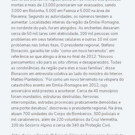
mortas e mais de 13.000 precisaram ser evacuados, sendo
3.000 em Bolonha, 5.000 em Faenza e 5.000 na área de
Ravenna. Segundo as autoridades, os números tendem a
aumentar. Localidades inteiras da região da Emilia-Romagna,
no nordeste do país, foram atingidos. As enchentes deixaram
cerca de 50 mil lares sem eletricidade, 100 mil pessoas com
problemas em seus telefones celulares e outras 10 mil com
problemas nas linhas fixas. O presidente regional, Stefano
Bonaccini, garantiu ter sido “como um novo terremoto”, em
referência ao que atingiu a área no final de 2012. “Nossos
pensamentos vão para as oito vítimas e desaparecidos. Todas
as condolências da região para eles e suas famílias”, disse
Bonaccini em entrevista coletiva ao lado do ministro do Interior,
Matteo Piantedosi. “Foi como um novo terremoto na véspera do
catastrófico evento em Emilia-Romagna em 2012, cujo
aniversário está prestes a acontecer. Cerca de 40 municípios
foram inundados, estruturas destruídas, ferrovias
interrompidas, estradas provinciais praticamente demolidas e
uma ponte desabou”, descreveu o presidente regional. Na área,
atuam 700 unidades do Corpo de Bombeiros, 300 policiais e
mil carabineiros, além de 220 voluntários da Cruz Vermelha,
100 do Socorro Alpino e cerca de 340 da Proteção Civil.