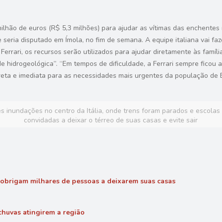
 milhão de euros (R$ 5,3 milhões) para ajudar as vítimas das enchentes
e seria disputado em Ímola, no fim de semana. A equipe italiana vai f
errari, os recursos serão utilizados para ajudar diretamente às famíli
e hidrogeológica”. “Em tempos de dificuldade, a Ferrari sempre ficou
eta e imediata para as necessidades mais urgentes da população de 
 inundações no centro da Itália, onde trens foram parados e escola
convidadas a deixar o térreo de suas casas e evite sair
e obrigam milhares de pessoas a deixarem suas casas
huvas atingirem a região