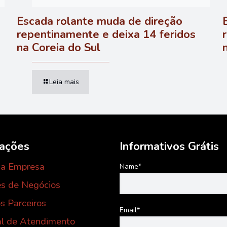
Escada rolante muda de direção
repentinamente e deixa 14 feridos
na Coreia do Sul
Leia mais
mações
Informativos Grátis
 a Empresa
Name*
s de Negócios
s Parceiros
Email*
al de Atendimento