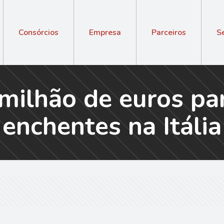
Consórcios
Empresa
Parceiros
S
 milhão de euros pa
enchentes na Itália