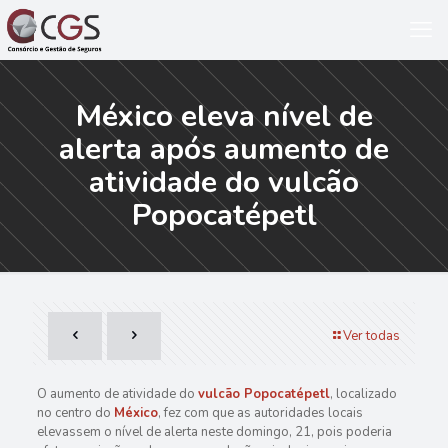
México eleva nível de
alerta após aumento de
atividade do vulcão
Popocatépetl
Ver todas
O aumento de atividade do
vulcão Popocatépetl
, localizado
no centro do
México
, fez com que as autoridades locais
elevassem o nível de alerta neste domingo, 21, pois poderia