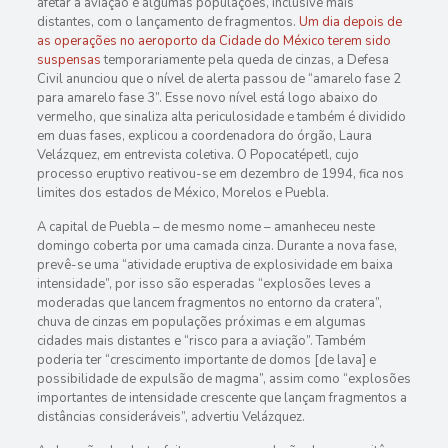
afetar a aviação e algumas populações, inclusive mais
distantes, com o lançamento de fragmentos.
Um dia depois de
as operações no aeroporto da
Cidade do México
terem sido
suspensas
temporariamente pela queda de cinzas, a Defesa
Civil anunciou que o nível de alerta passou de “amarelo fase 2
para amarelo fase 3”. Esse novo nível está logo abaixo do
vermelho, que sinaliza alta periculosidade e também é dividido
em duas fases, explicou a coordenadora do órgão, Laura
Velázquez, em entrevista coletiva. O Popocatépetl, cujo
processo eruptivo reativou-se em dezembro de 1994, fica nos
limites dos estados de México, Morelos e Puebla.
A capital de Puebla – de mesmo nome – amanheceu neste
domingo coberta por uma camada cinza. Durante a nova fase,
prevê-se uma “atividade eruptiva de explosividade em baixa
intensidade”, por isso são esperadas “explosões leves a
moderadas que lancem fragmentos no entorno da cratera”,
chuva de cinzas em populações próximas e em algumas
cidades mais distantes e “risco para a aviação”. Também
poderia ter “crescimento importante de domos [de lava] e
possibilidade de expulsão de magma”, assim como “explosões
importantes de intensidade crescente que lançam fragmentos a
distâncias consideráveis”, advertiu Velázquez.