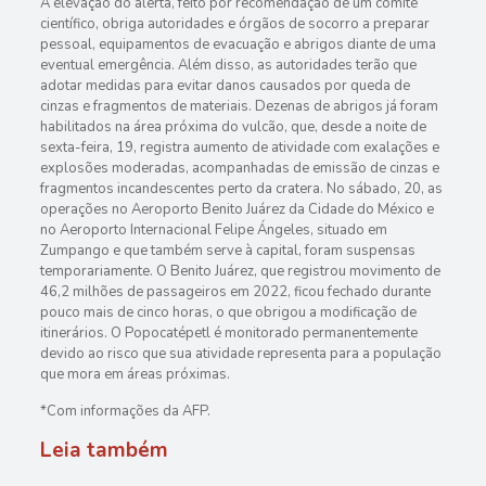
A elevação do alerta, feito por recomendação de um comitê
científico, obriga autoridades e órgãos de socorro a preparar
pessoal, equipamentos de evacuação e abrigos diante de uma
eventual emergência. Além disso, as autoridades terão que
adotar medidas para evitar danos causados por queda de
cinzas e fragmentos de materiais. Dezenas de abrigos já foram
habilitados na área próxima do vulcão, que, desde a noite de
sexta-feira, 19, registra aumento de atividade com exalações e
explosões moderadas, acompanhadas de emissão de cinzas e
fragmentos incandescentes perto da cratera. No sábado, 20, as
operações no Aeroporto Benito Juárez da Cidade do México e
no Aeroporto Internacional Felipe Ángeles, situado em
Zumpango e que também serve à capital, foram suspensas
temporariamente.
O Benito Juárez, que registrou movimento de
46,2 milhões de passageiros em 2022, ficou fechado durante
pouco mais de cinco horas, o que obrigou a modificação de
itinerários.
O Popocatépetl é monitorado permanentemente
devido ao risco que sua atividade representa para a população
que mora em áreas próximas.
*Com informações da AFP.
Leia também