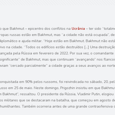
o que Bakhmut – epicentro dos conflitos na
Ucrânia
– ter sido “totalm
ropas russas estão em Bakhmut, mas “a cidade não está ocupada”, de
diplomático e ajuda militar. “Hoje estão em Bakhmut. Bakhmut não est
vo na cidade. “Todos os edifícios estão destruídos […] Uma destruição
lançada pela Rússia em fevereiro de 2022. Por sua vez, o comandante 
ignificante” de Bakhmut, mas que continuam “avançando” nos flancos 
aviam “cercado parcialmente” a cidade graças a seus avanços ao norte 
onquistada em 90% pelos russoms, foi reivindicada no sábado, 20, pe
usso em 25 de maio. Neste domingo, Prigozhin insistiu em que Bakhmut
m Bakhmut”, ressaltou. O presidente da Rússia, Vladimir Putin, elogi
os militares que se destacaram na batalha, que começou em agosto de
as humilhantes. Também ocorreria antes de uma grande contraofensiv