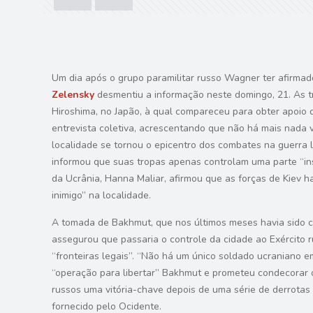
Um dia após o grupo paramilitar russo Wagner ter afirmad
Zelensky
desmentiu a informação neste domingo, 21. As t
Hiroshima, no Japão, à qual compareceu para obter apoio 
entrevista coletiva, acrescentando que não há mais nada vi
localidade se tornou o epicentro dos combates na guerra 
informou que suas tropas apenas controlam uma parte “ins
da Ucrânia, Hanna Maliar, afirmou que as forças de Kiev h
inimigo” na localidade.
A tomada de Bakhmut, que nos últimos meses havia sido c
assegurou que passaria o controle da cidade ao Exército r
“fronteiras legais”. “Não há um único soldado ucraniano e
“operação para libertar” Bakhmut e prometeu condecorar 
russos uma vitória-chave depois de uma série de derrot
fornecido pelo Ocidente.