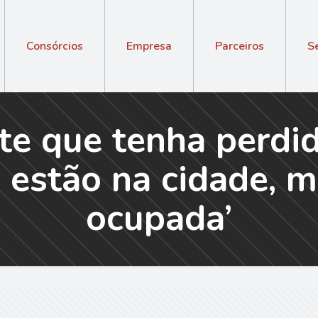
Consórcios
Empresa
Parceiros
S
te que tenha perdi
s estão na cidade, m
ocupada’