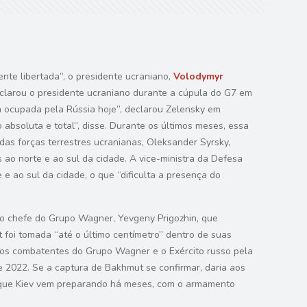
ente libertada”, o presidente ucraniano,
Volodymyr
clarou o presidente ucraniano durante a cúpula do G7 em
á ocupada pela Rússia hoje”, declarou Zelensky em
 absoluta e total”, disse. Durante os últimos meses, essa
das forças terrestres ucranianas, Oleksander Syrsky,
ao norte e ao sul da cidade. A vice-ministra da Defesa
e ao sul da cidade, o que “dificulta a presença do
lo chefe do Grupo Wagner, Yevgeny Prigozhin, que
 foi tomada “até o último centímetro” dentro de suas
ou os combatentes do Grupo Wagner e o Exército russo pela
 2022. Se a captura de Bakhmut se confirmar, daria aos
a que Kiev vem preparando há meses, com o armamento