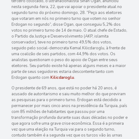
terceiro colocado, o ultranacionalista Sinan Ogan, anunciou
nesta segunda-feira, 22, que vai apoiar o presidente atual no
segundo turno do próximo domingo, 28. “Peço aos eleitores
que votaram em nós no primeiro turno que votem no senhor
Erdogan no segundo”, disse Ogan, que conseguiu 5,2% dos
votos no primeiro turno de 14 de maio. O atual chefe de Estado,
o Partido da Justiça e Desenvolvimento (AKP, islamita
conservador), teve no primeiro turno 49,5% dos votos,
seguido pelo social-democrata Kemal Kilicdaroglu, à frente de
uma coalizão de seis partidos, com 44,9% dos votos. Os
analistas questionam o peso do apoio de Ogan entre seus
eleitores. Seu partido existe há apenas alguns meses e a maior
parte de seus seguidores estaria descontente tanto com
Erdogan quanto com
Kilicdaroglu
.
O presidente de 69 anos, que está no poder há 20 anos, é
acusado de autoritarismo e saiu muito melhor do que previram
as pesquisas para o primeiro turno. Erdogan está decidido a
permanecer por mais cinco anos na presidência da Turquia, país
com 85 milhões de habitantes que passou por uma
transformação profunda durante suas duas décadas no poder e
que agora sofre uma grave crise econômica. Essa é a primeira
vez que uma eleição na Turquia vai para o segundo turno,
contudo também é a segunda vez que os turcos vão às urnas