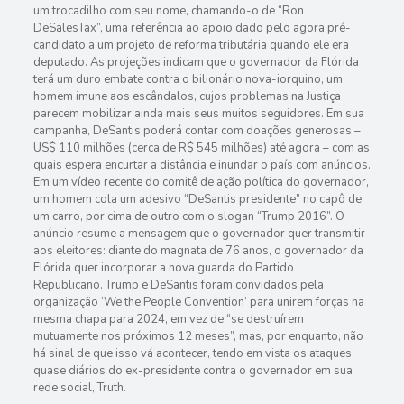
um trocadilho com seu nome, chamando-o de “Ron
DeSalesTax”, uma referência ao apoio dado pelo agora pré-
candidato a um projeto de reforma tributária quando ele era
deputado. As projeções indicam que o governador da Flórida
terá um duro embate contra o bilionário nova-iorquino, um
homem imune aos escândalos, cujos problemas na Justiça
parecem mobilizar ainda mais seus muitos seguidores. Em sua
campanha, DeSantis poderá contar com doações generosas –
US$ 110 milhões (cerca de R$ 545 milhões) até agora – com as
quais espera encurtar a distância e inundar o país com anúncios.
Em um vídeo recente do comitê de ação política do governador,
um homem cola um adesivo “DeSantis presidente” no capô de
um carro, por cima de outro com o slogan “Trump 2016”. O
anúncio resume a mensagem que o governador quer transmitir
aos eleitores: diante do magnata de 76 anos, o governador da
Flórida quer incorporar a nova guarda do Partido
Republicano. Trump e DeSantis foram convidados pela
organização ‘We the People Convention’ para unirem forças na
mesma chapa para 2024, em vez de “se destruírem
mutuamente nos próximos 12 meses”, mas, por enquanto, não
há sinal de que isso vá acontecer, tendo em vista os ataques
quase diários do ex-presidente contra o governador em sua
rede social, Truth.