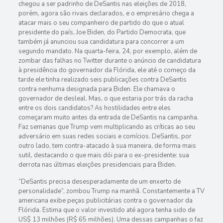
chegou a ser padrinho de DeSantis nas eleições de 2018,
porém, agora são rivais declarados, e o empresário chega a
atacar mais o seu companheiro de partido do que o atual
presidente do país, Joe Biden, do Partido Democrata, que
também já anunciou sua candidatura para concorrer a um
segundo mandato. Na quarta-feira, 24, por exemplo, além de
zombar das falhas no Twitter durante o anúncio de candidatura
à presidência do governador da Flórida, ele até o começo da
tarde ele tinha realizado seis publicações contra DeSantis
contra nenhuma designada para Biden. Ele chamava o
governador de desleal. Mas, o que estaria por trás da racha
entre os dois candidatos? As hostilidades entre eles
começaram muito antes da entrada de DeSantis na campanha.
Faz semanas que Trump vem multiplicando as críticas ao seu
adversário em suas redes sociais e comícios. DeSantis, por
outro lado, tem contra-atacado à sua maneira, de forma mais
sutil, destacando o que mais dói para o ex-presidente: sua
derrota nas últimas eleições presidenciais para Biden.
“DeSantis precisa desesperadamente de um enxerto de
personalidade”, zombou Trump na manhã. Constantemente a TV
americana exibe peças publicitárias contra o governador da
Flórida. Estima que o valor investido até agora tenha sido de
US$ 13 milhões (R$ 65 milhões). Uma dessas campanhas o faz