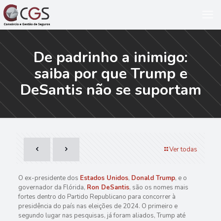
De padrinho a inimigo:
saiba por que Trump e
DeSantis não se suportam
Ver todas
O ex-presidente dos
Estados Unidos
,
Donald Trump
, e o
governador da Flórida,
Ron DeSantis
, são os nomes mais
fortes dentro do Partido Republicano para concorrer à
presidência do país nas eleições de 2024. O primeiro e
segundo lugar nas pesquisas, já foram aliados, Trump até