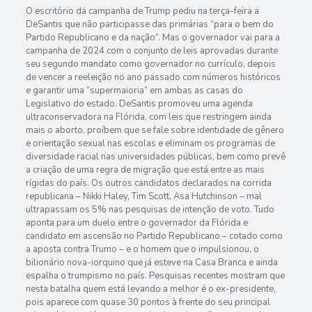
O escritório da campanha de Trump pediu na terça-feira a
DeSantis que não participasse das primárias “para o bem do
Partido Republicano e da nação”. Mas o governador vai para a
campanha de 2024 com o conjunto de leis aprovadas durante
seu segundo mandato como governador no currículo, depois
de vencer a reeleição no ano passado com números históricos
e garantir uma “supermaioria” em ambas as casas do
Legislativo do estado. DeSantis promoveu uma agenda
ultraconservadora na Flórida, com leis que restringem ainda
mais o aborto, proíbem que se fale sobre identidade de gênero
e orientação sexual nas escolas e eliminam os programas de
diversidade racial nas universidades públicas, bem como prevê
a criação de uma regra de migração que está entre as mais
rígidas do país. Os outros candidatos declarados na corrida
republicana – Nikki Haley, Tim Scott, Asa Hutchinson – mal
ultrapassam os 5% nas pesquisas de intenção de voto. Tudo
aponta para um duelo entre o governador da Flórida e
candidato em ascensão no Partido Republicano – cotado como
a aposta contra Trumo – e o homem que o impulsionou, o
bilionário nova-iorquino que já esteve na Casa Branca e ainda
espalha o trumpismo no país. Pesquisas recentes mostram que
nesta batalha quem está levando a melhor é o ex-presidente,
pois aparece com quase 30 pontos à frente do seu principal