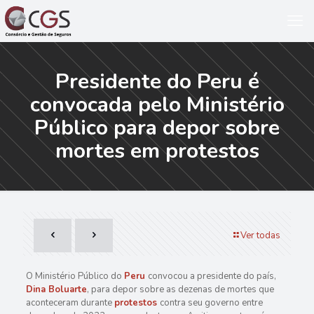
Presidente do Peru é
convocada pelo Ministério
Público para depor sobre
mortes em protestos
Ver todas
O Ministério Público do
Peru
convocou a presidente do país,
Dina Boluarte
, para depor sobre as dezenas de mortes que
aconteceram durante
protestos
contra seu governo entre