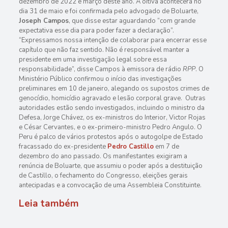
dezembro de 2022 e março deste ano. A oitiva acontecerá no
dia 31 de maio e foi confirmada pelo advogado de Boluarte,
Joseph Campos
, que disse estar aguardando “com grande
expectativa esse dia para poder fazer a declaração”.
“Expressamos nossa intenção de colaborar para encerrar esse
capítulo que não faz sentido. Não é responsável manter a
presidente em uma investigação legal sobre essa
responsabilidade”, disse Campos à emissora de rádio
RPP
. O
Ministério Público confirmou o início das investigações
preliminares em 10 de janeiro, alegando os supostos crimes de
genocídio, homicídio agravado e lesão corporal grave. Outras
autoridades estão sendo investigados, incluindo o ministro da
Defesa, Jorge Chávez, os ex-ministros do Interior, Victor Rojas
e César Cervantes, e o ex-primeiro-ministro Pedro Angulo. O
Peru é palco de vários protestos após o autogolpe de Estado
fracassado do ex-presidente
Pedro Castillo
em 7 de
dezembro do ano passado. Os manifestantes exigiram a
renúncia de Boluarte, que assumiu o poder após a destituição
de Castillo, o fechamento do Congresso, eleições gerais
antecipadas e a convocação de uma Assembleia Constituinte.
Leia também