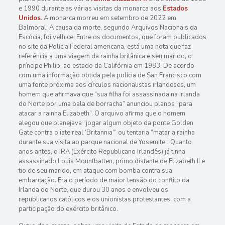
e 1990 durante as várias visitas da monarca aos
Estados
Unidos
. A monarca morreu em setembro de 2022 em
Balmoral. A causa da morte, segundo Arquivos Nacionais da
Escócia, foi velhice. Entre os documentos, que foram publicados
no site da Polícia Federal americana, está uma nota que faz
referência a uma viagem da rainha britânica e seu marido, o
príncipe Philip, ao estado da Califórnia em 1983. De acordo
com uma informação obtida pela polícia de San Francisco com
uma fonte próxima aos círculos nacionalistas irlandeses, um
homem que afirmava que “sua filha foi assassinada na Irlanda
do Norte por uma bala de borracha” anunciou planos “para
atacar a rainha Elizabeth”. O arquivo afirma que o homem
alegou que planejava “jogar algum objeto da ponte Golden
Gate contra o iate real ‘Britannia’” ou tentaria “matar a rainha
durante sua visita ao parque nacional de Yosemite”. Quanto
anos antes, o IRA (Exército Republicano Irlandês) já tinha
assassinado Louis Mountbatten, primo distante de Elizabeth II e
tio de seu marido, em ataque com bomba contra sua
embarcação. Era o período de maior tensão do conflito da
Irlanda do Norte, que durou 30 anos e envolveu os
republicanos católicos e os unionistas protestantes, com a
participação do exército britânico.