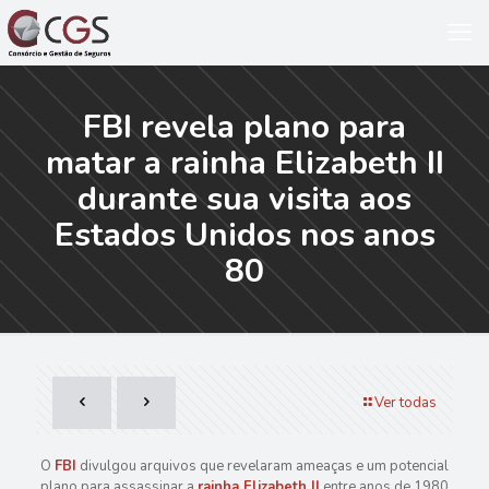
FBI revela plano para
matar a rainha Elizabeth II
durante sua visita aos
Estados Unidos nos anos
80
Ver todas
O
FBI
divulgou arquivos que revelaram ameaças e um potencial
plano para assassinar a
rainha Elizabeth II
entre anos de 1980