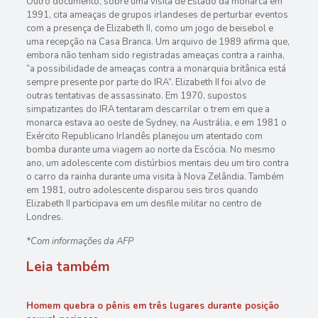
Outro documento, sobre uma visita de Estado da monarca em
1991, cita ameaças de grupos irlandeses de perturbar eventos
com a presença de Elizabeth II, como um jogo de beisebol e
uma recepção na Casa Branca. Um arquivo de 1989 afirma que,
embora não tenham sido registradas ameaças contra a rainha,
“a possibilidade de ameaças contra a monarquia britânica está
sempre presente por parte do IRA”. Elizabeth II foi alvo de
outras tentativas de assassinato. Em 1970, supostos
simpatizantes do IRA tentaram descarrilar o trem em que a
monarca estava ao oeste de Sydney, na Austrália, e em 1981 o
Exército Republicano Irlandês planejou um atentado com
bomba durante uma viagem ao norte da Escócia. No mesmo
ano, um adolescente com distúrbios mentais deu um tiro contra
o carro da rainha durante uma visita à Nova Zelândia. Também
em 1981, outro adolescente disparou seis tiros quando
Elizabeth II participava em um desfile militar no centro de
Londres.
*Com informações da AFP
Leia também
Homem quebra o pênis em três lugares durante posição