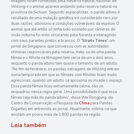
imagens foram fornecidas pela Reserva Natural Nacional de
Wolong e o animal aparece andando pela reserva natural na
província de Sichuan. Segundo especialistas, o panda albino é
resultado de uma mutação genética e é considerado raro por
duas razões: albinismo e condições vulneráveis da espécie. O
animal que até então só tinha sido avistado por câmeras de
visão noturna foi visto circulando pela floresta e interagindo
com seus parentes pretos e brancos. O
‘Straits Times’
, um
jornal de Singapura, que conversou com as autoridades
chinesas responsáveis pela reserva, trata-se de uma panda
fêmea e o filhote na filmagem tem cerca de um a dois anos,
enquanto o panda albino tem quase o tamanho de um adulto.
“No fim de fevereiro, os pandas selvagens de Wolong entram
numa temporada em que as fêmeas com filhotes ficam muito
agressivas, quando um adulto se aproxima ou invade o espaço.
Essa panda fêmea ficou extremamente calma, não se
enquadrou nessa regra geral. Uma possibilidade é que essa
fêmea seja mãe do panda albino”, disse Wei Rongping, do
Centro de Conservação e Pesquisa da
China
para Pandas
Gigantes em entrevista ao jornal. Atualmente, estima-se que
existam um pouco mais de 1.800 pandas na região.
Leia também