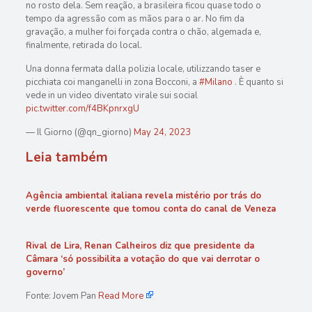
no rosto dela. Sem reação, a brasileira ficou quase todo o
tempo da agressão com as mãos para o ar. No fim da
gravação, a mulher foi forçada contra o chão, algemada e,
finalmente, retirada do local.
Una donna fermata dalla polizia locale, utilizzando taser e
picchiata coi manganelli in zona Bocconi, a
#Milano
. È quanto si
vede in un video diventato virale sui social
pic.twitter.com/f4BKpnrxgU
— Il Giorno (@qn_giorno)
May 24, 2023
Leia também
Agência ambiental italiana revela mistério por trás do
verde fluorescente que tomou conta do canal de Veneza
Rival de Lira, Renan Calheiros diz que presidente da
Câmara ‘só possibilita a votação do que vai derrotar o
governo’
Fonte: Jovem Pan
Read More