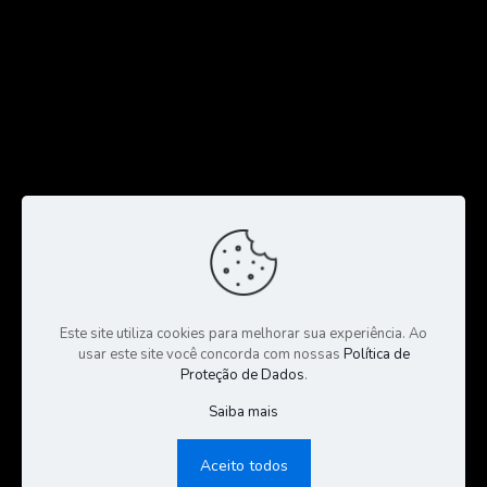
Este site utiliza cookies para melhorar sua experiência. Ao
usar este site você concorda com nossas
Política de
Proteção de Dados
.
Saiba mais
© 2023 Todos os Direitos Reservados a CGS Negócios |
Consultoria e Gestão de Seguros | Desenvolvido por:
Sales
Aceito todos
Publicidade