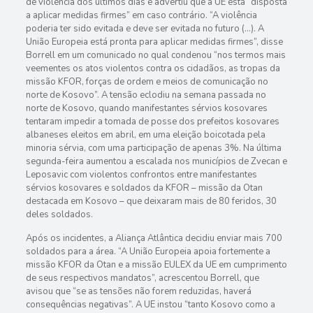
de violência dos últimos dias e advertiu que a UE está “disposta
a aplicar medidas firmes” em caso contrário. “A violência
poderia ter sido evitada e deve ser evitada no futuro (…). A
União Europeia está pronta para aplicar medidas firmes”, disse
Borrell em um comunicado no qual condenou “nos termos mais
veementes os atos violentos contra os cidadãos, as tropas da
missão KFOR, forças de ordem e meios de comunicação no
norte de Kosovo”. A tensão eclodiu na semana passada no
norte de Kosovo, quando manifestantes sérvios kosovares
tentaram impedir a tomada de posse dos prefeitos kosovares
albaneses eleitos em abril, em uma eleição boicotada pela
minoria sérvia, com uma participação de apenas 3%. Na última
segunda-feira aumentou a escalada nos municípios de Zvecan e
Leposavic com violentos confrontos entre manifestantes
sérvios kosovares e soldados da KFOR – missão da Otan
destacada em Kosovo – que deixaram mais de 80 feridos, 30
deles soldados.
Após os incidentes, a Aliança Atlântica decidiu enviar mais 700
soldados para a área. “A União Europeia apoia fortemente a
missão KFOR da Otan e a missão EULEX da UE em cumprimento
de seus respectivos mandatos”, acrescentou Borrell, que
avisou que “se as tensões não forem reduzidas, haverá
consequências negativas”. A UE instou “tanto Kosovo como a