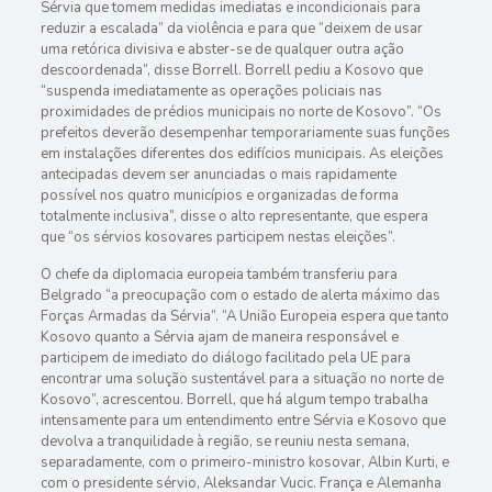
Sérvia que tomem medidas imediatas e incondicionais para
reduzir a escalada” da violência e para que “deixem de usar
uma retórica divisiva e abster-se de qualquer outra ação
descoordenada”, disse Borrell. Borrell pediu a Kosovo que
“suspenda imediatamente as operações policiais nas
proximidades de prédios municipais no norte de Kosovo”. “Os
prefeitos deverão desempenhar temporariamente suas funções
em instalações diferentes dos edifícios municipais. As eleições
antecipadas devem ser anunciadas o mais rapidamente
possível nos quatro municípios e organizadas de forma
totalmente inclusiva”, disse o alto representante, que espera
que “os sérvios kosovares participem nestas eleições”.
O chefe da diplomacia europeia também transferiu para
Belgrado “a preocupação com o estado de alerta máximo das
Forças Armadas da Sérvia”. “A União Europeia espera que tanto
Kosovo quanto a Sérvia ajam de maneira responsável e
participem de imediato do diálogo facilitado pela UE para
encontrar uma solução sustentável para a situação no norte de
Kosovo”, acrescentou. Borrell, que há algum tempo trabalha
intensamente para um entendimento entre Sérvia e Kosovo que
devolva a tranquilidade à região, se reuniu nesta semana,
separadamente, com o primeiro-ministro kosovar, Albin Kurti, e
com o presidente sérvio, Aleksandar Vucic. França e Alemanha