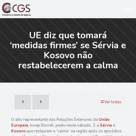
UE diz que tomará
‘medidas firmes’ se Sérvia e
Kosovo não
restabelecerem a calma
Ver todas
O alto representante das Relações Exteriores da
União
Europeia
, Josep Borrell, pediu neste sábado, 3, a
Sérvia
e
Kosovo
que restaurem a “calma” na região após os episódios