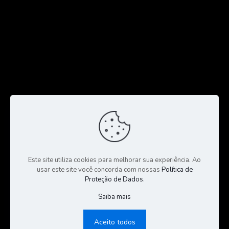
Este site utiliza cookies para melhorar sua experiência. Ao
usar este site você concorda com nossas
Política de
Proteção de Dados
.
Saiba mais
© 2023 Todos os Direitos Reservados a CGS Negócios |
Consultoria e Gestão de Seguros | Desenvolvido por:
Sales
Aceito todos
Publicidade