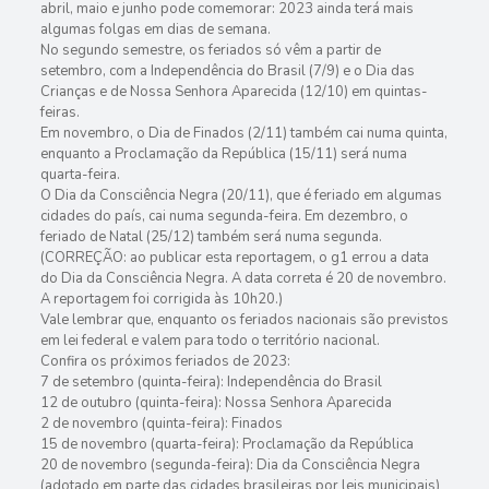
abril, maio e junho pode comemorar: 2023 ainda terá mais
algumas folgas em dias de semana.
No segundo semestre, os feriados só vêm a partir de
setembro, com a Independência do Brasil (7/9) e o Dia das
Crianças e de Nossa Senhora Aparecida (12/10) em quintas-
feiras.
Em novembro, o Dia de Finados (2/11) também cai numa quinta,
enquanto a Proclamação da República (15/11) será numa
quarta-feira.
O Dia da Consciência Negra (20/11), que é feriado em algumas
cidades do país, cai numa segunda-feira. Em dezembro, o
feriado de Natal (25/12) também será numa segunda.
(CORREÇÃO: ao publicar esta reportagem, o g1 errou a data
do Dia da Consciência Negra. A data correta é 20 de novembro.
A reportagem foi corrigida às 10h20.)
Vale lembrar que, enquanto os feriados nacionais são previstos
em lei federal e valem para todo o território nacional.
Confira os próximos feriados de 2023:
7 de setembro (quinta-feira): Independência do Brasil
12 de outubro (quinta-feira): Nossa Senhora Aparecida
2 de novembro (quinta-feira): Finados
15 de novembro (quarta-feira): Proclamação da República
20 de novembro (segunda-feira): Dia da Consciência Negra
(adotado em parte das cidades brasileiras por leis municipais)