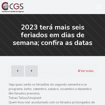
2023 terá mais seis
feriados em dias de
semana; confira as datas
Ver todas
Veja quais serão os feriadões do segundo semestre e se
programe. Junho, setembro, outubro, novembro e dezembro
têm feriados previstos
Tobias Tullius/Unsplash
Quem ficou mal-acostumado com os feriados prolongados de