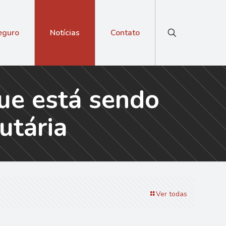
eguro
Notícias
Contato
ue está sendo
utária
Ver todas