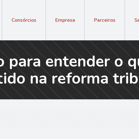
Consórcios
Empresa
Parceiros
S
o para entender o q
tido na reforma trib