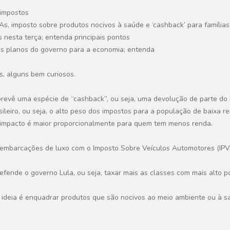
impostos
As, imposto sobre produtos nocivos à saúde e ‘cashback’ para famílias
s nesta terça; entenda principais pontos
os planos do governo para a economia; entenda
s, alguns bem curiosos.
evê uma espécie de “cashback”, ou seja, uma devolução de parte do i
ileiro, ou seja, o alto peso dos impostos para a população de baixa re
 impacto é maior proporcionalmente para quem tem menos renda.
 embarcações de luxo com o Imposto Sobre Veículos Automotores (IPVA)
fende o governo Lula, ou seja, taxar mais as classes com mais alto p
 ideia é enquadrar produtos que são nocivos ao meio ambiente ou à s