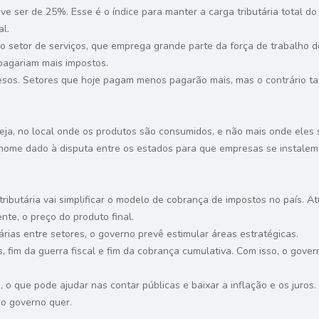
e ser de 25%. Esse é o índice para manter a carga tributária total do
al.
o setor de serviços, que emprega grande parte da força de trabalho do
pagariam mais impostos.
esos. Setores que hoje pagam menos pagarão mais, mas o contrário t
eja, no local onde os produtos são consumidos, e não mais onde eles 
, nome dado à disputa entre os estados para que empresas se instalem e
ributária vai simplificar o modelo de cobrança de impostos no país. 
e, o preço do produto final.
árias entre setores, o governo prevê estimular áreas estratégicas.
os, fim da guerra fiscal e fim da cobrança cumulativa. Com isso, o go
o que pode ajudar nas contar públicas e baixar a inflação e os juros.
 o governo quer.