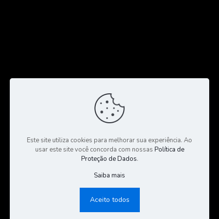
Este site utiliza cookies para melhorar sua experiência. Ao
usar este site você concorda com nossas
Política de
Proteção de Dados
.
Saiba mais
© 2023 Todos os Direitos Reservados a CGS Negócios |
Consultoria e Gestão de Seguros | Desenvolvido por:
Sales
Aceito todos
Publicidade