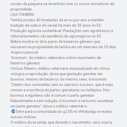
sociais da pequena se divertindo com os novos moradores da
propriedade.
LEIA TAMBÉM:
Família produz 40 toneladas de arroz por ano e mantém
tradição de cultivo do cereal há mais de 30 anos no ES
Produção agrícola sustentável: Plantações sem agrotóxicos e
reflorestamentos são tendência do agronegócio no ES
Betina mostra os dois pares de bezerros gêmeos que
nasceram na propriedade da família em um intervalo de 10 dias
Arquivo pessoal
‘Incomum’, diz médico veterinário sobre nascimento de
bezerros gêmeos
Vinícius Ribeiro, médico veterinário especializado em clínica
cirúrgica e reprodução, disse que gestação gemelar em
bovinos, mesmo de bezerros do mesmo sexo, é incomum.
“Dentro dos ruminantes, tem os caprinos e ovinos, que é mais
comum a ocorrência de partos gemelares ou múltiplos. Nos
bovinos e equídeos não é comum o parto gemelar.
Naturalmente e sem indução, é incomum e raríssimo acontecer
um parto gemelar”, disse o médico veterinário.
Entre para a comunidade do g1 ES no WhatsApp e receba
nossas notícias
O médico disse ainda, que durante o nascimento, caso ocorra