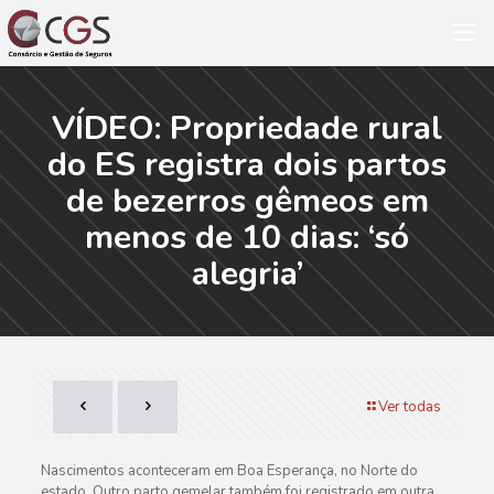
VÍDEO: Propriedade rural
do ES registra dois partos
de bezerros gêmeos em
menos de 10 dias: ‘só
alegria’
Ver todas
Nascimentos aconteceram em Boa Esperança, no Norte do
estado. Outro parto gemelar também foi registrado em outra