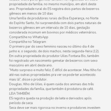
propriedade da família, no mesmo município, em abril deste
ano. Propriedade rural do ES registra dois partos de bezerros
gêmeos em menos de 10 dias
Uma família de produtores rurais de Boa Esperança, no Norte
do Espírito Santo, foi surpreendida com dois partos naturais de
bezerros gêmeos em um intervalo de 10 dias, gestação
considerada incomum em bovinos por médicos veterinários.
Compartilhe no WhatsApp
Compartilhe no Telegram
O primeiro par do sexo feminino nasceu no último dia 4 de
junho e, o segundo, de dois machos, nesta segunda-feira (12).
Em outra propriedade do produtor Uiles Fontana Bis, também
foi registrado um nascimento gemelar de bezerros com sexo
masculino em abril deste ano.
“Muito surpreso e muito feliz. É difícil de acontecer. Meu filho foi
até nas outras propriedades pra ver se pode ter acontecido
mais lá”, disse o produtor.
Douglas, filho de Uiles, é quem cuida dos animais das três
propriedades da família, que também é produtora de café.
LEIA TAMBÉM:
ES registra queda na produção de leite e derivados após
período de seca
Seca deve ser mais rigorosa no inverno e produtores investem