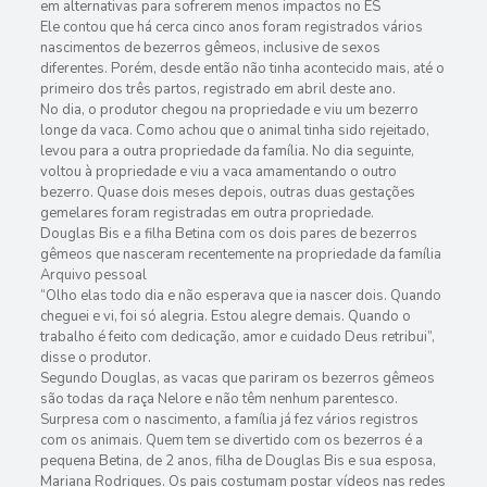
em alternativas para sofrerem menos impactos no ES
Ele contou que há cerca cinco anos foram registrados vários
nascimentos de bezerros gêmeos, inclusive de sexos
diferentes. Porém, desde então não tinha acontecido mais, até o
primeiro dos três partos, registrado em abril deste ano.
No dia, o produtor chegou na propriedade e viu um bezerro
longe da vaca. Como achou que o animal tinha sido rejeitado,
levou para a outra propriedade da família. No dia seguinte,
voltou à propriedade e viu a vaca amamentando o outro
bezerro. Quase dois meses depois, outras duas gestações
gemelares foram registradas em outra propriedade.
Douglas Bis e a filha Betina com os dois pares de bezerros
gêmeos que nasceram recentemente na propriedade da família
Arquivo pessoal
“Olho elas todo dia e não esperava que ia nascer dois. Quando
cheguei e vi, foi só alegria. Estou alegre demais. Quando o
trabalho é feito com dedicação, amor e cuidado Deus retribui”,
disse o produtor.
Segundo Douglas, as vacas que pariram os bezerros gêmeos
são todas da raça Nelore e não têm nenhum parentesco.
Surpresa com o nascimento, a família já fez vários registros
com os animais. Quem tem se divertido com os bezerros é a
pequena Betina, de 2 anos, filha de Douglas Bis e sua esposa,
Mariana Rodrigues. Os pais costumam postar vídeos nas redes