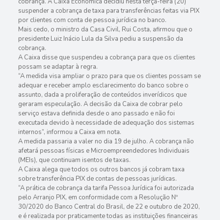
cobrança. A Caixa Econômica decidiu nesta terça-feira (20)
suspender a cobrança de taxa para transferências feitas via PIX
por clientes com conta de pessoa jurídica no banco.
Mais cedo, o ministro da Casa Civil, Rui Costa, afirmou que o
presidente Luiz Inácio Lula da Silva pediu a suspensão da
cobrança.
A Caixa disse que suspendeu a cobrança para que os clientes
possam se adaptar à regra.
“A medida visa ampliar o prazo para que os clientes possam se
adequar e receber amplo esclarecimento do banco sobre o
assunto, dada a proliferação de conteúdos inverídicos que
geraram especulação. A decisão da Caixa de cobrar pelo
serviço estava definida desde o ano passado e não foi
executada devido à necessidade de adequação dos sistemas
internos”, informou a Caixa em nota.
A medida passaria a valer no dia 19 de julho. A cobrança não
afetará pessoas físicas e Microempreendedores Individuais
(MEIs), que continuam isentos de taxas.
A Caixa alega que todos os outros bancos já cobram taxa
sobre transferência PIX de contas de pessoas jurídicas.
“A prática de cobrança da tarifa Pessoa Jurídica foi autorizada
pelo Arranjo PIX, em conformidade com a Resolução Nº
30/2020 do Banco Central do Brasil, de 22 e outubro de 2020,
e é realizada por praticamente todas as instituições financeiras