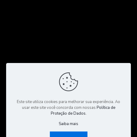
Este site utiliza cookies para melhorar sua experiência. Ao
usar este site você concorda com nossas
Política de
Proteção de Dados
.
Saiba mais
© 2023 Todos os Direitos Reservados a CGS Negócios |
Consultoria e Gestão de Seguros | Desenvolvido por:
Sales