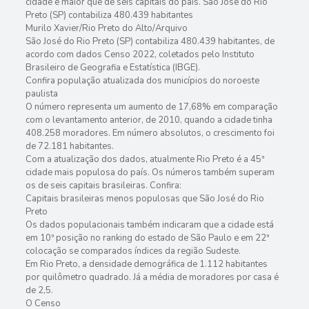
cidade é maior que de seis capitais do país. São José do Rio
Preto (SP) contabiliza 480.439 habitantes
Murilo Xavier/Rio Preto do Alto/Arquivo
São José do Rio Preto (SP) contabiliza 480.439 habitantes, de
acordo com dados Censo 2022, coletados pelo Instituto
Brasileiro de Geografia e Estatística (IBGE).
Confira população atualizada dos municípios do noroeste
paulista
O número representa um aumento de 17,68% em comparação
com o levantamento anterior, de 2010, quando a cidade tinha
408.258 moradores. Em número absolutos, o crescimento foi
de 72.181 habitantes.
Com a atualização dos dados, atualmente Rio Preto é a 45ª
cidade mais populosa do país. Os números também superam
os de seis capitais brasileiras. Confira:
Capitais brasileiras menos populosas que São José do Rio
Preto
Os dados populacionais também indicaram que a cidade está
em 10ª posição no ranking do estado de São Paulo e em 22ª
colocação se comparados índices da região Sudeste.
Em Rio Preto, a densidade demográfica de 1.112 habitantes
por quilômetro quadrado. Já a média de moradores por casa é
de 2,5.
O Censo