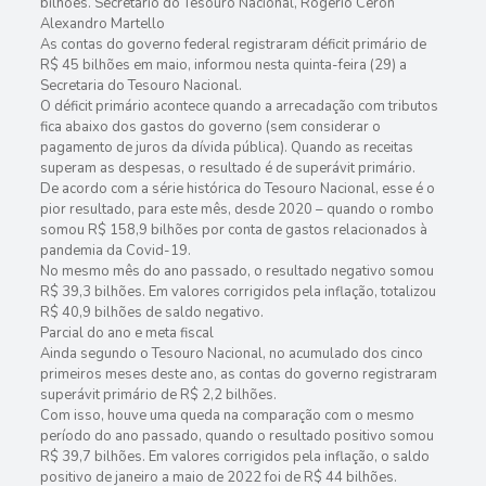
bilhões. Secretário do Tesouro Nacional, Rogério Ceron
Alexandro Martello
As contas do governo federal registraram déficit primário de
R$ 45 bilhões em maio, informou nesta quinta-feira (29) a
Secretaria do Tesouro Nacional.
O déficit primário acontece quando a arrecadação com tributos
fica abaixo dos gastos do governo (sem considerar o
pagamento de juros da dívida pública). Quando as receitas
superam as despesas, o resultado é de superávit primário.
De acordo com a série histórica do Tesouro Nacional, esse é o
pior resultado, para este mês, desde 2020 – quando o rombo
somou R$ 158,9 bilhões por conta de gastos relacionados à
pandemia da Covid-19.
No mesmo mês do ano passado, o resultado negativo somou
R$ 39,3 bilhões. Em valores corrigidos pela inflação, totalizou
R$ 40,9 bilhões de saldo negativo.
Parcial do ano e meta fiscal
Ainda segundo o Tesouro Nacional, no acumulado dos cinco
primeiros meses deste ano, as contas do governo registraram
superávit primário de R$ 2,2 bilhões.
Com isso, houve uma queda na comparação com o mesmo
período do ano passado, quando o resultado positivo somou
R$ 39,7 bilhões. Em valores corrigidos pela inflação, o saldo
positivo de janeiro a maio de 2022 foi de R$ 44 bilhões.