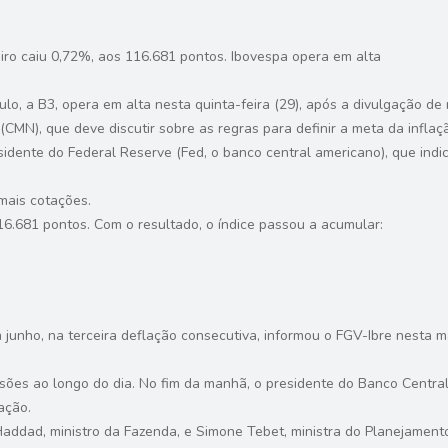
eiro caiu 0,72%, aos 116.681 pontos. Ibovespa opera em alta
ulo, a B3, opera em alta nesta quinta-feira (29), após a divulgação d
CMN), que deve discutir sobre as regras para definir a meta da inflaç
dente do Federal Reserve (Fed, o banco central americano), que indi
mais cotações.
6.681 pontos. Com o resultado, o índice passou a acumular:
 junho, na terceira deflação consecutiva, informou o FGV-Ibre nesta 
sões ao longo do dia. No fim da manhã, o presidente do Banco Central
ação.
addad, ministro da Fazenda, e Simone Tebet, ministra do Planejamen