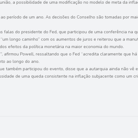
eunião, a possibilidade de uma modificação no modelo de meta da inf
a ao período de um ano. As decisões do Conselho são tomadas por mai
s falas do presidente do Fed, que participou de uma conferência na qu
u “um longo caminho” com os aumentos de juros e reiterou que a manu
dos efeitos da política monetária na maior economia do mundo.
, afirmou Powell, ressaltando que o Fed “acredita claramente que há
to ao longo do ano.
ue também participou do evento, disse que a autarquia ainda não vê ev
essidade de uma queda consistente na inflação subjacente como um cr