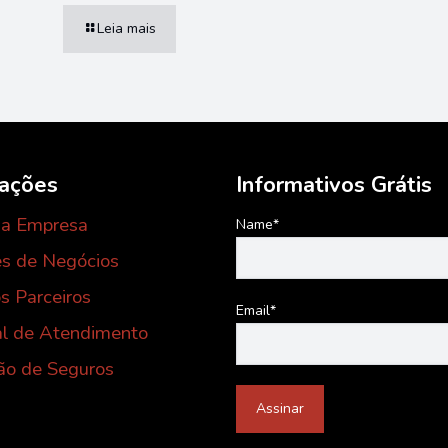
Leia mais
mações
Informativos Grátis
 a Empresa
Name*
s de Negócios
s Parceiros
Email*
al de Atendimento
ão de Seguros