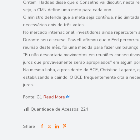
Ontem, Haddad disse que o Conselho vai discutir, nesta r
seja, o CMN define uma meta para cada ano.
O ministro defende que a meta seja contínua, não limitad
necessários dois de três votos.
No mercado internacional, investidores ainda repercutem a
Durante seu discurso, Powell afirmou que o Fed percorre
reunião deste mês, foi uma medida para fazer um balanço 
“Eu não descartaria movimentos em reuniões consecutivas”
juros que provavelmente serão apropriados” em algum pon
Na mesma linha, a presidente do BCE, Christine Lagarde, q
estabilizando e caindo. O BCE frequentemente cita a nec
juros.
Fonte: G1
Read More
Quantidade de Acessos:
224
Share