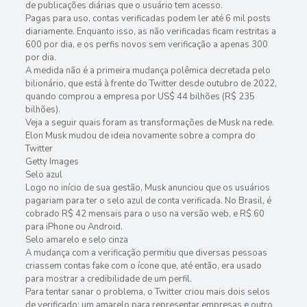
de publicações diárias que o usuário tem acesso.
Pagas para uso, contas verificadas podem ler até 6 mil posts
diariamente. Enquanto isso, as não verificadas ficam restritas a
600 por dia, e os perfis novos sem verificação a apenas 300
por dia.
A medida não é a primeira mudança polêmica decretada pelo
bilionário, que está à frente do Twitter desde outubro de 2022,
quando comprou a empresa por US$ 44 bilhões (R$ 235
bilhões).
Veja a seguir quais foram as transformações de Musk na rede.
Elon Musk mudou de ideia novamente sobre a compra do
Twitter
Getty Images
Selo azul
Logo no início de sua gestão, Musk anunciou que os usuários
pagariam para ter o selo azul de conta verificada. No Brasil, é
cobrado R$ 42 mensais para o uso na versão web, e R$ 60
para iPhone ou Android.
Selo amarelo e selo cinza
A mudança com a verificação permitiu que diversas pessoas
criassem contas fake com o ícone que, até então, era usado
para mostrar a credibilidade de um perfil.
Para tentar sanar o problema, o Twitter criou mais dois selos
de verificado: um amarelo para representar empresas e outro