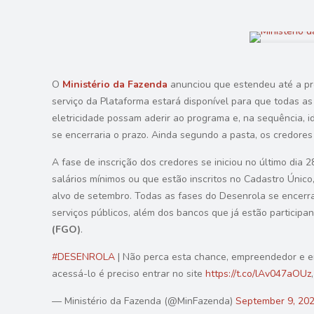
O
Ministério da Fazenda
anunciou que estendeu até a pró
serviço da Plataforma estará disponível para que todas a
eletricidade possam aderir ao programa e, na sequência, id
se encerraria o prazo. Ainda segundo a pasta, os credores 
A fase de inscrição dos credores se iniciou no último dia 
salários mínimos ou que estão inscritos no Cadastro Único
alvo de setembro. Todas as fases do Desenrola se encerra
serviços públicos, além dos bancos que já estão particip
(FGO)
.
#DESENROLA
| Não perca esta chance, empreendedor e emp
acessá-lo é preciso entrar no site
https://t.co/lAv047aOUz
— Ministério da Fazenda (@MinFazenda)
September 9, 20