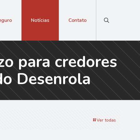
eguro
Notícias
Contato
zo para credores
do Desenrola
Ver todas