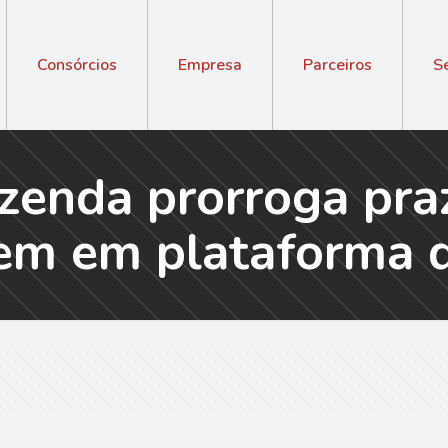
Consórcios
Empresa
Parceiros
S
azenda prorroga pra
rem em plataforma 