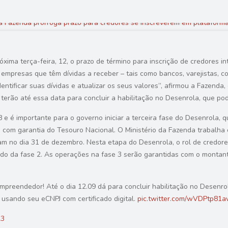
xima terça-feira, 12, o prazo de término para inscrição de credores i
s empresas que têm dívidas a receber – tais como bancos, varejistas, 
entificar suas dívidas e atualizar os seus valores”, afirmou a Fazend
terão até essa data para concluir a habilitação no Desenrola, que pod
28 e é importante para o governo iniciar a terceira fase do Desenrola,
, com garantia do Tesouro Nacional. O Ministério da Fazenda trabalha 
m no dia 31 de dezembro. Nesta etapa do Desenrola, o rol de credores
ando da fase 2. As operações na fase 3 serão garantidas com o montan
reendedor! Até o dia 12.09 dá para concluir habilitação no Desenrola
, usando seu eCNPJ com certificado digital.
pic.twitter.com/wVDPtp81a
23