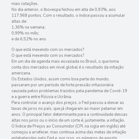
mais cotações.
No dia anterior, o Ibovespa fechou em alta de 0,93%, aos
117.968 pontos. Com o resultado, o índice passou a acumular
altas de:
1,36% na semana;
0,99% no mês;
e de 6,52% no ano.
O que está mexendo com os mercados?
O que está mexendo com os mercados?
Em um dia de agenda mais esvaziada no Brasil, o que toma
conta dos mercados em nível global é o resultado da inflação
americana.
Os Estados Unidos, assim como boa parte do mundo,
passaram por um período de forte pressão inflacionária
causada pelos problemas trazidos pela pandemia de Covid-19
e a guerra entre Rússia e Ucrânia.
Para controlar o avanço dos preços, o Fed passou a elevar as
taxas de juros no país, que já chegaram ao maior patamar em
anos. O principal fator determinante para a continuidade dessas
altas nos juros ou o início de um corte é, justamente, a inflação.
O Índice de Preços ao Consumidor (CPI, na sigla em inglês) até
começou a arrefecer, mas continua acima das metas de inflação
estabelecidas pelo Fed e, por isso, os números de agosto