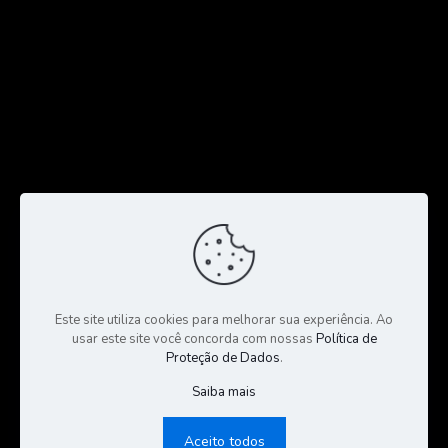
Este site utiliza cookies para melhorar sua experiência. Ao
usar este site você concorda com nossas
Política de
Proteção de Dados
.
Saiba mais
© 2023 Todos os Direitos Reservados a CGS Negócios |
Consultoria e Gestão de Seguros | Desenvolvido por:
Sales
Aceito todos
Publicidade