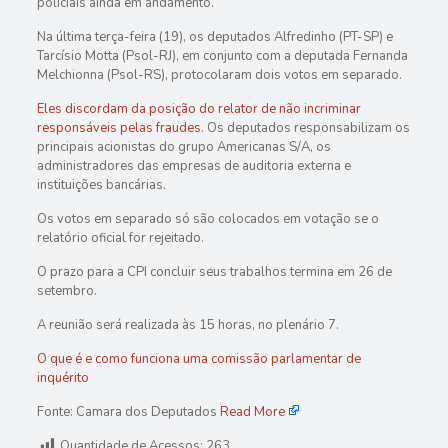
policiais ainda em andamento.
Na última terça-feira (19), os deputados Alfredinho (PT-SP) e
Tarcísio Motta (Psol-RJ), em conjunto com a deputada Fernanda
Melchionna (Psol-RS), protocolaram dois
votos em separado
.
Eles discordam da posição do relator de não incriminar
responsáveis pelas fraudes
. Os deputados responsabilizam os
principais acionistas do grupo Americanas S/A, os
administradores das empresas de auditoria externa e
instituições bancárias.
Os votos em separado só são colocados em votação se o
relatório oficial for rejeitado.
O prazo para a CPI concluir seus trabalhos termina em 26 de
setembro.
A reunião será realizada às 15 horas, no plenário 7.
O que é e como funciona uma comissão parlamentar de
inquérito
Fonte: Camara dos Deputados
Read More
Quantidade de Acessos:
263