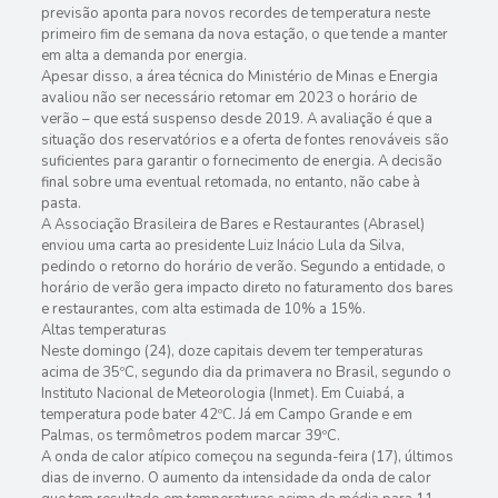
previsão aponta para novos recordes de temperatura neste
primeiro fim de semana da nova estação, o que tende a manter
em alta a demanda por energia.
Apesar disso, a área técnica do Ministério de Minas e Energia
avaliou não ser necessário retomar em 2023 o horário de
verão – que está suspenso desde 2019. A avaliação é que a
situação dos reservatórios e a oferta de fontes renováveis são
suficientes para garantir o fornecimento de energia. A decisão
final sobre uma eventual retomada, no entanto, não cabe à
pasta.
A Associação Brasileira de Bares e Restaurantes (Abrasel)
enviou uma carta ao presidente Luiz Inácio Lula da Silva,
pedindo o retorno do horário de verão. Segundo a entidade, o
horário de verão gera impacto direto no faturamento dos bares
e restaurantes, com alta estimada de 10% a 15%.
Altas temperaturas
Neste domingo (24), doze capitais devem ter temperaturas
acima de 35ºC, segundo dia da primavera no Brasil, segundo o
Instituto Nacional de Meteorologia (Inmet). Em Cuiabá, a
temperatura pode bater 42ºC. Já em Campo Grande e em
Palmas, os termômetros podem marcar 39ºC.
A onda de calor atípico começou na segunda-feira (17), últimos
dias de inverno. O aumento da intensidade da onda de calor