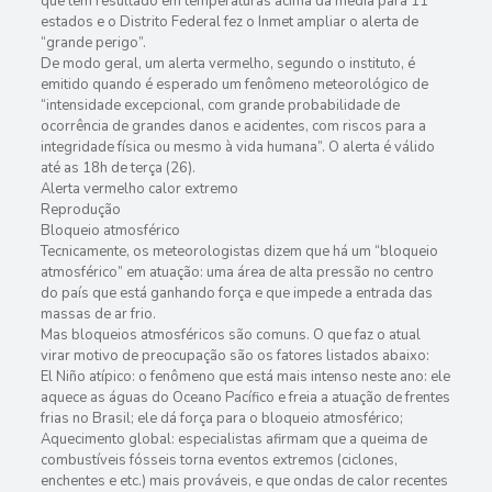
que tem resultado em temperaturas acima da média para 11
estados e o Distrito Federal fez o Inmet ampliar o alerta de
“grande perigo”.
De modo geral, um alerta vermelho, segundo o instituto, é
emitido quando é esperado um fenômeno meteorológico de
“intensidade excepcional, com grande probabilidade de
ocorrência de grandes danos e acidentes, com riscos para a
integridade física ou mesmo à vida humana”. O alerta é válido
até as 18h de terça (26).
Alerta vermelho calor extremo
Reprodução
Bloqueio atmosférico
Tecnicamente, os meteorologistas dizem que há um “bloqueio
atmosférico” em atuação: uma área de alta pressão no centro
do país que está ganhando força e que impede a entrada das
massas de ar frio.
Mas bloqueios atmosféricos são comuns. O que faz o atual
virar motivo de preocupação são os fatores listados abaixo:
El Niño atípico: o fenômeno que está mais intenso neste ano: ele
aquece as águas do Oceano Pacífico e freia a atuação de frentes
frias no Brasil; ele dá força para o bloqueio atmosférico;
Aquecimento global: especialistas afirmam que a queima de
combustíveis fósseis torna eventos extremos (ciclones,
enchentes e etc.) mais prováveis, e que ondas de calor recentes