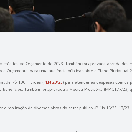
m créditos ao Orçamento de 2023. Também foi aprovada a vinda dos mi
o e Orçamento, para uma audiência pública sobre o Plano Plurianual 
ial
de R$ 130 milhões (
PLN 23/23
) para atender as despesas com os p
de benefícios. Também foi aprovada a Medida Provisória (MP 1177/23) 
r a realização de diversas obras do setor público (PLNs 16/23, 17/23, 