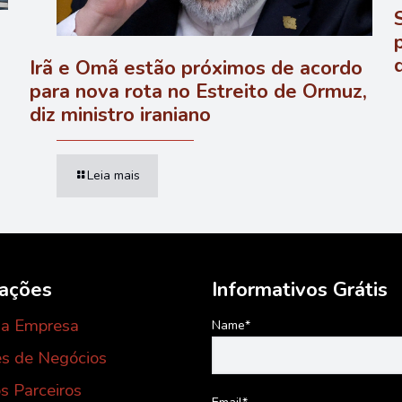
Irã e Omã estão próximos de acordo
para nova rota no Estreito de Ormuz,
diz ministro iraniano
Leia mais
mações
Informativos Grátis
 a Empresa
Name*
s de Negócios
s Parceiros