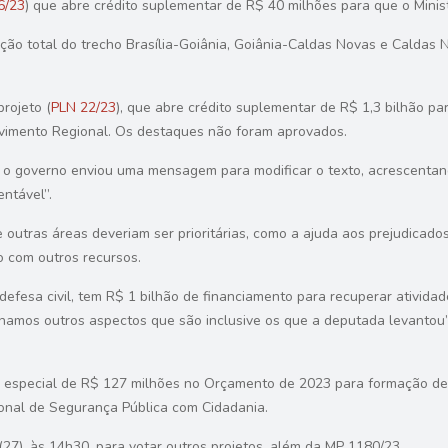
6/23
) que abre crédito suplementar de R$ 40 milhões para que o Minis
ação total do trecho Brasília-Goiânia, Goiânia-Caldas Novas e Caldas 
rojeto (
PLN 22/23
), que abre
crédito suplementar
de R$ 1,3 bilhão par
lvimento Regional. Os destaques não foram aprovados.
 o governo enviou uma mensagem para modificar o texto, acrescentand
entável”.
e outras áreas deveriam ser prioritárias, como a ajuda aos prejudica
o com outros recursos.
defesa civil, tem R$ 1 bilhão de financiamento para recuperar ativid
alhamos outros aspectos que são inclusive os que a deputada levantou”
to especial de R$ 127 milhões no Orçamento de 2023 para formação de 
nal de Segurança Pública com Cidadania.
7), às 14h30, para votar outros projetos, além da MP 1180/23.