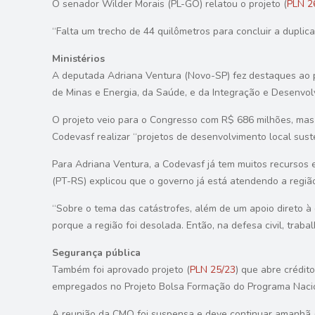
O senador Wilder Morais (PL-GO) relatou o projeto (
PLN 2
“Falta um trecho de 44 quilômetros para concluir a duplic
Ministérios
A deputada Adriana Ventura (Novo-SP) fez
destaques
ao p
de Minas e Energia, da Saúde, e da Integração e Desenvo
O projeto veio para o Congresso com R$ 686 milhões, mas
Codevasf realizar “projetos de desenvolvimento local sust
Para Adriana Ventura, a Codevasf já tem muitos recursos 
(PT-RS) explicou que o governo já está atendendo a regiã
“Sobre o tema das catástrofes, além de um apoio direto à 
porque a região foi desolada. Então, na defesa civil, trab
Segurança pública
Também foi aprovado projeto (
PLN 25/23
) que abre crédi
empregados no Projeto Bolsa Formação do Programa Nacio
A reunião da CMO foi suspensa e deve continuar amanhã (2