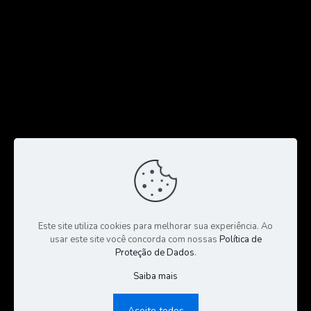
Este site utiliza cookies para melhorar sua experiência. Ao
usar este site você concorda com nossas
Política de
Proteção de Dados
.
Saiba mais
© 2023 Todos os Direitos Reservados a CGS Negócios |
Consultoria e Gestão de Seguros | Desenvolvido por:
Sales
Aceito todos