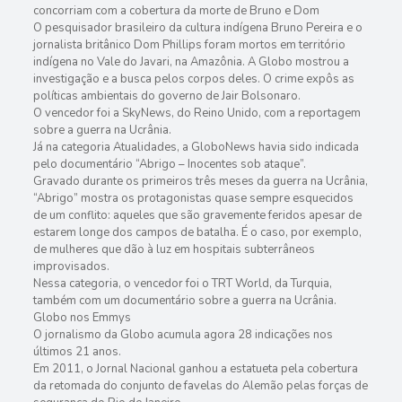
concorriam com a cobertura da morte de Bruno e Dom
O pesquisador brasileiro da cultura indígena Bruno Pereira e o
jornalista britânico Dom Phillips foram mortos em território
indígena no Vale do Javari, na Amazônia. A Globo mostrou a
investigação e a busca pelos corpos deles. O crime expôs as
políticas ambientais do governo de Jair Bolsonaro.
O vencedor foi a SkyNews, do Reino Unido, com a reportagem
sobre a guerra na Ucrânia.
Já na categoria Atualidades, a GloboNews havia sido indicada
pelo documentário “Abrigo – Inocentes sob ataque”.
Gravado durante os primeiros três meses da guerra na Ucrânia,
“Abrigo” mostra os protagonistas quase sempre esquecidos
de um conflito: aqueles que são gravemente feridos apesar de
estarem longe dos campos de batalha. É o caso, por exemplo,
de mulheres que dão à luz em hospitais subterrâneos
improvisados.
Nessa categoria, o vencedor foi o TRT World, da Turquia,
também com um documentário sobre a guerra na Ucrânia.
Globo nos Emmys
O jornalismo da Globo acumula agora 28 indicações nos
últimos 21 anos.
Em 2011, o Jornal Nacional ganhou a estatueta pela cobertura
da retomada do conjunto de favelas do Alemão pelas forças de