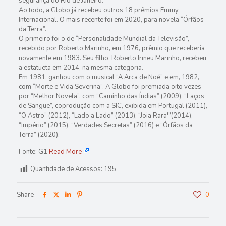
segurança do Rio de Janeiro.
Ao todo, a Globo já recebeu outros 18 prêmios Emmy
Internacional. O mais recente foi em 2020, para novela “Órfãos
da Terra”.
O primeiro foi o de “Personalidade Mundial da Televisão”,
recebido por Roberto Marinho, em 1976, prêmio que receberia
novamente em 1983. Seu filho, Roberto Irineu Marinho, recebeu
a estatueta em 2014, na mesma categoria.
Em 1981, ganhou com o musical “A Arca de Noé” e em, 1982,
com “Morte e Vida Severina”. A Globo foi premiada oito vezes
por “Melhor Novela”, com “Caminho das Índias” (2009), “Laços
de Sangue”, coprodução com a SIC, exibida em Portugal (2011),
“O Astro” (2012), “Lado a Lado” (2013), “Joia Rara'”(2014),
“Império” (2015), “Verdades Secretas” (2016) e “Órfãos da
Terra” (2020).
Fonte: G1
Read More
Quantidade de Acessos:
195
Share
0