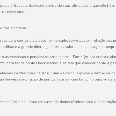
resa é fraudulenta desde o início de suas atividades e que não há i
te”, completou.
vos das empresas
eas para corrigir distorções no mercado, sobretudo em relação aos p
das milhas e a grande diferença entre os valores das passagens compr
ra as empresas e penaliza os passageiros. “Ponto (milha) expira e ai
, para ter os pontos necessários, elas têm que comprar ponto a peso 
 relações institucionais da Azul, Camilo Coelho, explicou o motivo de 
ão houvesse expiração de pontos, ficariam constando no passivo da e
es da Gol e da Latam em busca de dados técnicos para a elaboração de