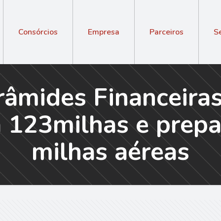
Consórcios
Empresa
Parceiros
S
râmides Financeira
a 123milhas e prepa
milhas aéreas