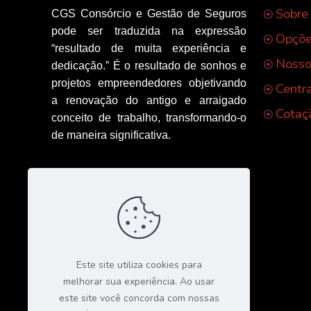
Sobre
CGS Consórcio e Gestão de Seguros
pode ser traduzida na expressão
Opçõe
“resultado de muita experiência e
Nosso
dedicação.” É o resultado de sonhos e
projetos empreendedores objetivando
Centr
a renovação do antigo e arraigado
Cotaç
conceito de trabalho, transformando-o
de maneira significativa.
Este site utiliza cookies para
melhorar sua experiência. Ao usar
este site você concorda com nossas