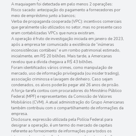
A maquiagem foi detectada em pelo menos 2 operações:
Risco sacado: antecipação do pagamento a fornecedores por
meio de empréstimo junto a bancos;
Verba de propaganda cooperada (VPC): incentivos comerciais
que geralmente são utilizados no setor, mas no presente caso
eram contabilizadas VPCs que nunca existiram.
A operação é fruto de investigação iniciada em janeiro de 2023,
após a empresa ter comunicado a existência de “inúmeras
inconsistências contábeis” e um rombo patrimonial estimado,
inicialmente, em R$ 20 bilhões. Mais tarde, a Americanas
revelou que a dívida chegava a R$ 43 bilhões.
Foram identificados vários crimes, como manipulação de
mercado, uso de informação privilegiada (ou insider trading),
associação criminosa e lavagem de dinheiro. Caso sejam
condenados, os alvos poderão pegar até 26 anos de prisão.
A força-tarefa contou com procuradores do Ministério Público
Federal (MPF) e representantes da Comissão de Valores
Mobiliários (CVM). A atual administração do Grupo Americanas
também contribuiu com o compartilhamento de informações da
empresa.
Disclosure, expressão utilizada pela Polícia Federal para
designar a operação, é um termo do mercado de capitais
referente ao fornecimento de informações para todos os