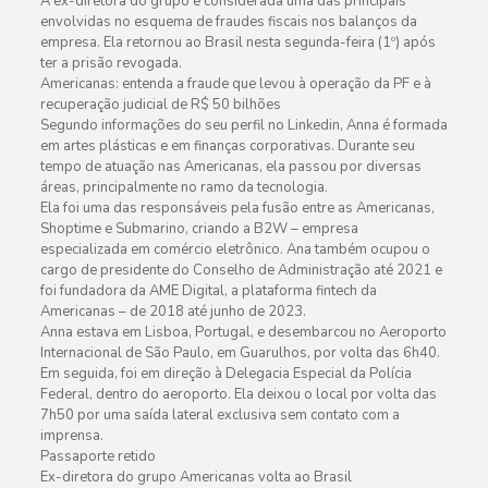
A ex-diretora do grupo é considerada uma das principais
envolvidas no esquema de fraudes fiscais nos balanços da
empresa. Ela retornou ao Brasil nesta segunda-feira (1º) após
ter a prisão revogada.
Americanas: entenda a fraude que levou à operação da PF e à
recuperação judicial de R$ 50 bilhões
Segundo informações do seu perfil no Linkedin, Anna é formada
em artes plásticas e em finanças corporativas. Durante seu
tempo de atuação nas Americanas, ela passou por diversas
áreas, principalmente no ramo da tecnologia.
Ela foi uma das responsáveis pela fusão entre as Americanas,
Shoptime e Submarino, criando a B2W – empresa
especializada em comércio eletrônico. Ana também ocupou o
cargo de presidente do Conselho de Administração até 2021 e
foi fundadora da AME Digital, a plataforma fintech da
Americanas – de 2018 até junho de 2023.
Anna estava em Lisboa, Portugal, e desembarcou no Aeroporto
Internacional de São Paulo, em Guarulhos, por volta das 6h40.
Em seguida, foi em direção à Delegacia Especial da Polícia
Federal, dentro do aeroporto. Ela deixou o local por volta das
7h50 por uma saída lateral exclusiva sem contato com a
imprensa.
Passaporte retido
Ex-diretora do grupo Americanas volta ao Brasil