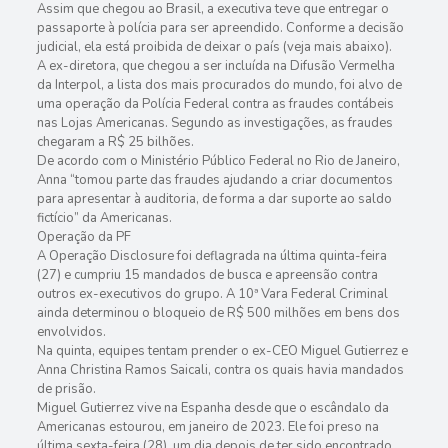
Assim que chegou ao Brasil, a executiva teve que entregar o
passaporte à polícia para ser apreendido. Conforme a decisão
judicial, ela está proibida de deixar o país (veja mais abaixo).
A ex-diretora, que chegou a ser incluída na Difusão Vermelha
da Interpol, a lista dos mais procurados do mundo, foi alvo de
uma operação da Polícia Federal contra as fraudes contábeis
nas Lojas Americanas. Segundo as investigações, as fraudes
chegaram a R$ 25 bilhões.
De acordo com o Ministério Público Federal no Rio de Janeiro,
Anna “tomou parte das fraudes ajudando a criar documentos
para apresentar à auditoria, de forma a dar suporte ao saldo
fictício” da Americanas.
Operação da PF
A Operação Disclosure foi deflagrada na última quinta-feira
(27) e cumpriu 15 mandados de busca e apreensão contra
outros ex-executivos do grupo. A 10ª Vara Federal Criminal
ainda determinou o bloqueio de R$ 500 milhões em bens dos
envolvidos.
Na quinta, equipes tentam prender o ex-CEO Miguel Gutierrez e
Anna Christina Ramos Saicali, contra os quais havia mandados
de prisão.
Miguel Gutierrez vive na Espanha desde que o escândalo da
Americanas estourou, em janeiro de 2023. Ele foi preso na
última sexta-feira (28), um dia depois de ter sido encontrado