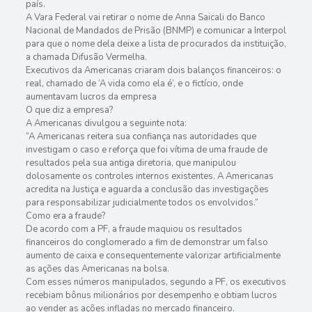
país.
A Vara Federal vai retirar o nome de Anna Saicali do Banco
Nacional de Mandados de Prisão (BNMP) e comunicar a Interpol
para que o nome dela deixe a lista de procurados da instituição,
a chamada Difusão Vermelha.
Executivos da Americanas criaram dois balanços financeiros: o
real, chamado de ‘A vida como ela é’, e o fictício, onde
aumentavam lucros da empresa
O que diz a empresa?
A Americanas divulgou a seguinte nota:
“A Americanas reitera sua confiança nas autoridades que
investigam o caso e reforça que foi vítima de uma fraude de
resultados pela sua antiga diretoria, que manipulou
dolosamente os controles internos existentes. A Americanas
acredita na Justiça e aguarda a conclusão das investigações
para responsabilizar judicialmente todos os envolvidos.”
Como era a fraude?
De acordo com a PF, a fraude maquiou os resultados
financeiros do conglomerado a fim de demonstrar um falso
aumento de caixa e consequentemente valorizar artificialmente
as ações das Americanas na bolsa.
Com esses números manipulados, segundo a PF, os executivos
recebiam bônus milionários por desempenho e obtiam lucros
ao vender as ações infladas no mercado financeiro.