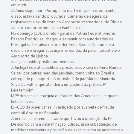
em Madri.
Já Anna viajou para Portugal no dia 15 de junho e, por conta
disso, estava sendo procurada. Câmeras de segurança
registraram a ex-diretora no Aeroporto Internacional do Rio de
Janeiro, conforme mostrou o Fantástico.
No domingo (30), o diretor-geral da Polícia Federal, Andrei
Passos Rodrigues, chegou a se reunir com autoridades de
Portugal na tentativa de prender Anna Saicali. Contudo, ela
decidiu se entregar à Justiça e foi conduzida pela Interpol até o
Aeroporto de Lisboa.
Justiça substitui prisão por medidas
A Justiça Federal substituiu a prisão preventiva de Anna Ramos
Saicali por outras medidas judiciais, como volta ao Brasil e
entrega do passaporte. A decisão é do juiz Márcio Muniz da
Silva Carvalho, que atendeu a um pedido da própria PF.
Leia também
MPF desenha ‘hierarquia da fraude’ das Americanas; esquema
tinha 5 níveis
Ex-CEO da Americanas investigado por suspeita de fraude
contábil é solto na Espanha
Americanas: entenda a fraude que levou à operação da PF
De acordo com a determinação judicial, essa substituição de
medidas representa a proibição da executiva em se ausentar do