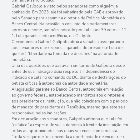
um “adversário político”.
Gabriel Galípolo é visto pelos senadores como alguém já
conhecido. Em 2023, ele foi sabatinado pela CAE e aprovado
pelo Senado para assumir a diretoria de Política Monetária do
Banco Central. Na ocasião, o conjunto dos parlamentares
aprovou o nome, também indicado por Lula, por 39 votos a 12.
1. Lula garantiu independência, diz Galípolo
O economista Gabriel Galípolo abriu a sabatina assegurando
aos senadores que recebeu a garantia do presidente Lula de
que terá “liberdade na tomada de decisões” na autoridade
monetária.
Uma das questões que pairavam em torno de Galípolo desde
antes de sua indicação dizia respeito à independência do
indicado de Lula no comando do BC, diante de declarações do
petista críticas à autonomia da autoridade monetária.
A legislação garante ao Banco Central autonomia em relação
ao governo federal, estabelecendo mandatos aos diretores e
aos presidente da instituição, que não coincidem com o período
de mandato do presidente da República, mesmo que este seja
responsável pelas indicações.
Em declaração aos senadores, Galípolo afirmou que Lula foi
“enfático” a respeito de sua autonomia à frente da instituição em
todas as oportunidades nas quais se reuniu com o petista.
“Toda vez que me foi concedida a oportunidade de encontrar o