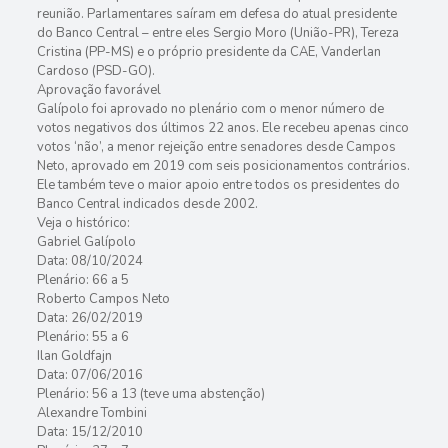
reunião. Parlamentares saíram em defesa do atual presidente
do Banco Central – entre eles Sergio Moro (União-PR), Tereza
Cristina (PP-MS) e o próprio presidente da CAE, Vanderlan
Cardoso (PSD-GO).
Aprovação favorável
Galípolo foi aprovado no plenário com o menor número de
votos negativos dos últimos 22 anos. Ele recebeu apenas cinco
votos ‘não’, a menor rejeição entre senadores desde Campos
Neto, aprovado em 2019 com seis posicionamentos contrários.
Ele também teve o maior apoio entre todos os presidentes do
Banco Central indicados desde 2002.
Veja o histórico:
Gabriel Galípolo
Data: 08/10/2024
Plenário: 66 a 5
Roberto Campos Neto
Data: 26/02/2019
Plenário: 55 a 6
Ilan Goldfajn
Data: 07/06/2016
Plenário: 56 a 13 (teve uma abstenção)
Alexandre Tombini
Data: 15/12/2010