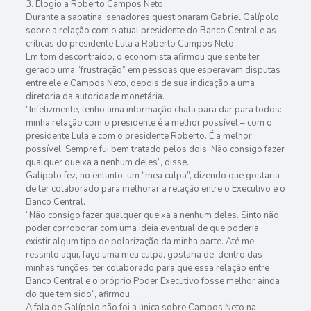
3. Elogio a Roberto Campos Neto
Durante a sabatina, senadores questionaram Gabriel Galípolo
sobre a relação com o atual presidente do Banco Central e as
críticas do presidente Lula a Roberto Campos Neto.
Em tom descontraído, o economista afirmou que sente ter
gerado uma “frustração” em pessoas que esperavam disputas
entre ele e Campos Neto, depois de sua indicação a uma
diretoria da autoridade monetária.
“Infelizmente, tenho uma informação chata para dar para todos:
minha relação com o presidente é a melhor possível – com o
presidente Lula e com o presidente Roberto. É a melhor
possível. Sempre fui bem tratado pelos dois. Não consigo fazer
qualquer queixa a nenhum deles”, disse.
Galípolo fez, no entanto, um “mea culpa”, dizendo que gostaria
de ter colaborado para melhorar a relação entre o Executivo e o
Banco Central.
“Não consigo fazer qualquer queixa a nenhum deles. Sinto não
poder corroborar com uma ideia eventual de que poderia
existir algum tipo de polarização da minha parte. Até me
ressinto aqui, faço uma mea culpa, gostaria de, dentro das
minhas funções, ter colaborado para que essa relação entre
Banco Central e o próprio Poder Executivo fosse melhor ainda
do que tem sido”, afirmou.
A fala de Galípolo não foi a única sobre Campos Neto na