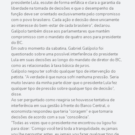
presidente Lula, escutei de forma enfática e clara a garantia da
liberdade na tomada de decisões e que o desempenho da
função deve ser orientado exclusivamente pelo compromisso
com o povo brasileiro. Cada ação e decisão deve unicamente
ao interesse do bem-estar de cada brasileiro”, declarou.
Galípolo também disse aos parlamentares que mantém
compromisso com o mandato de quatro anos para presidente
do BC.
Em outro momento da sabatina, Gabriel Galípolo foi
questionado sobre uma possível interferência do presidente
Lula em suas decisões ao longo do mandato de diretor do BC,
como as relacionadas à taxa básica de juros.
Galípolo negou ter sofrido qualquer tipo de intervenção do
petista. “A verdade é que nunca sofri nenhuma pressão. Seria
muito leviano da minha parte dizer que o presidente Lula fez
qualquer tipo de pressão sobre qualquer tipo de decisão”,
disse.
Ao ser perguntado como reagiria se houvesse tentativa de
interferência em sua gestão à frente do Banco Central, o
economista respondeu que teria “coragem” e que tomaria
decisões de acordo com a sua “consciência”.
“Todas as vezes que o presidente me encontrou ou ligou foi
para dizer: ‘Comigo você terá toda a tranquilidade, eu jamais
vou lhe perguntar antes, eu jamais vou fazer qualquer tipo de