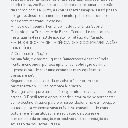
interferência, você vai ter toda a liberdade de tomar a decisão
de acordo com seu juízo, eu vou respeitar sempre’. Eu só posso
ser grato, desde o primeiro momento, pela forma como o
presidente me tratou e escutou.”
Ministro da Fazenda, Fernando Haddad anúncia Gabriel
Galípolo para Presidente do Banco Central, durante coletiva
nesta quarta-feira, 28 de agosto no Palácio do Planalto.
MATEUS BONOMI/AGIF – AGÊNCIA DE FOTOGRAFIA/ESTADÃO
CONTEÚDO
2. Combate à inflação
Na sua fala, ele afirmou que há “numerosos desafios” pela
frente, mencionou, por exemplo, a “consolidação de uma
agenda capaz de criar uma economia mais equânime e
transparente”.
Segundo ele, essa agenda envolve o “compromisso
permanente do BC” no combate à inflação.
“Para garantir que o atraso não seja fruto do avanço na direção
errada. O Brasil tem a oportunidade histórica de se apresentar
como destino atrativo para o empreendedorismo e a inovação
voltada para economia sustentável, se consolidando como
polo e referência global na erradicação da pobreza e
crescimento da produção e produtividade com redução da
emissão de poluentes”, disse.