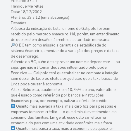
Plenário: 37 a 7
Henrique Meirelles
Data: 18/12/2002
Plenário: 39 a 12 (uma abstenção)
Desafios
À época da indicação de Lula, o nome de Galípolo foi bem-
recebido pelo mercado financeiro. Há, porém, um entendimento
de que existem desafios à frente da autoridade monetária.
O BC tem como missão a garantia da estabilidade do
sistema financeiro, amenizando a variação dos preços e da taxa
de desemprego.
À frente do BC, além de se provar um nome independente — ou
seja, que não irá tomar decisões influenciado pelo poder
Executivo —, Galípolo terá que trabalhar no combate à inflação
sem deixar de lado os efeitos prejudiciais que a taxa básica de
juros pode causar à economia.
A taxa Selic está, atualmente, em 10,75% ao ano, valor alto e
que é usado como referência por bancos e instituições
financeiras para, por exemplo, balizar a oferta de crédito.
Quanto mais elevada a taxa, mais caro fica para pessoas e
empresas tomarem crédito — o que diminui investimentos e o
consumo das famílias. Em geral, esse ciclo se reflete na
economia do país com uma atividade econômica mais fraca.
Quanto mais baixa a taxa, mais a economia se aquece, em