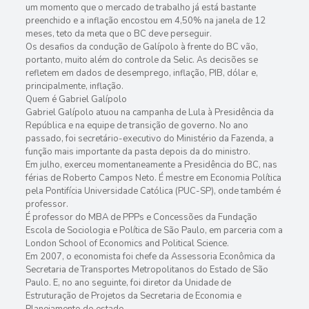
um momento que o mercado de trabalho já está bastante
preenchido e a inflação encostou em 4,50% na janela de 12
meses, teto da meta que o BC deve perseguir.
Os desafios da condução de Galípolo à frente do BC vão,
portanto, muito além do controle da Selic. As decisões se
refletem em dados de desemprego, inflação, PIB, dólar e,
principalmente, inflação.
Quem é Gabriel Galípolo
Gabriel Galípolo atuou na campanha de Lula à Presidência da
República e na equipe de transição de governo. No ano
passado, foi secretário-executivo do Ministério da Fazenda, a
função mais importante da pasta depois da do ministro.
Em julho, exerceu momentaneamente a Presidência do BC, nas
férias de Roberto Campos Neto. É mestre em Economia Política
pela Pontifícia Universidade Católica (PUC-SP), onde também é
professor.
É professor do MBA de PPPs e Concessões da Fundação
Escola de Sociologia e Política de São Paulo, em parceria com a
London School of Economics and Political Science.
Em 2007, o economista foi chefe da Assessoria Econômica da
Secretaria de Transportes Metropolitanos do Estado de São
Paulo. E, no ano seguinte, foi diretor da Unidade de
Estruturação de Projetos da Secretaria de Economia e
Planejamento do estado.