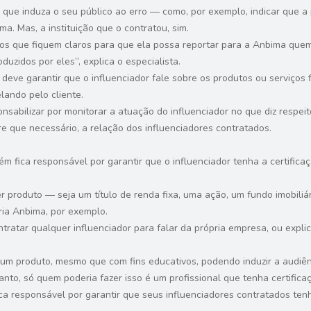
 que induza o seu público ao erro — como, por exemplo, indicar que a 
a. Mas, a instituição que o contratou, sim.
ntos que fiquem claros para que ela possa reportar para a Anbima que
duzidos por eles”, explica o especialista.
eve garantir que o influenciador fale sobre os produtos ou serviços f
lando pelo cliente.
nsabilizar por monitorar a atuação do influenciador no que diz respeit
pre que necessário, a relação dos influenciadores contratados.
bém fica responsável por garantir que o influenciador tenha a certifi
 produto — seja um título de renda fixa, uma ação, um fundo imobiliár
ria Anbima, por exemplo.
ntratar qualquer influenciador para falar da própria empresa, ou expli
 um produto, mesmo que com fins educativos, podendo induzir a audiênc
to, só quem poderia fazer isso é um profissional que tenha certificaç
fica responsável por garantir que seus influenciadores contratados t