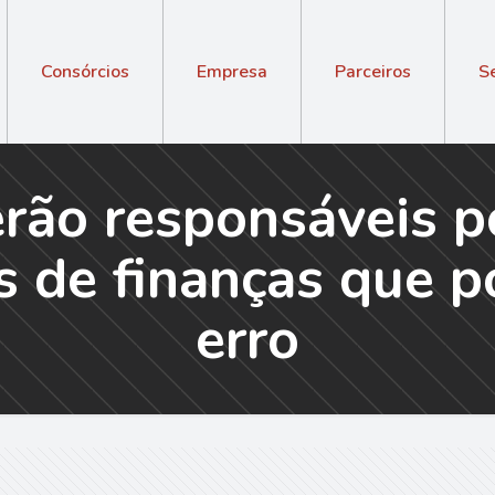
Consórcios
Empresa
Parceiros
S
ão responsáveis po
s de finanças que 
erro