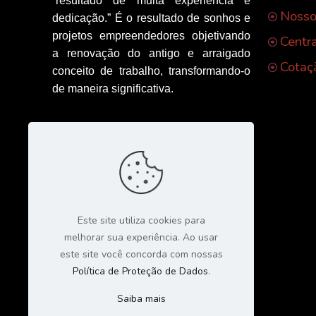
“resultado de muita experiência e
Nosso
dedicação.” É o resultado de sonhos e
projetos empreendedores objetivando
Centr
a renovação do antigo e arraigado
Cotaç
conceito de trabalho, transformando-o
de maneira significativa.
Este site utiliza cookies para
melhorar sua experiência. Ao usar
este site você concorda com nossas
Política de Proteção de Dados
.
Saiba mais