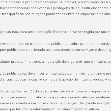
re dinheiro e produtos financeiros na internet, a Associação Brasile
tuições financeiras por eventuais postagens de seus influenciadores di
 de transparência nas relações publicitárias entre as empresas e os in
nças ou não, para uma instituição financeira deve ser regida por um c
 forma clara, que se trata de uma publicidade sobre produtos ou serviço
lquer publicidade relacionada aos seus produtos ou serviços e devem 
quer produto financeiro, a instituição deve garantir que o influencia
 e às publicidades devem ser armazenados por no mínimo um ano e pr
udiências públicas, inclusive com a participação de influenciadores. A
do de capitais na T2 Educação, a decisão da Anbima ocorre porque a 
a instituição que os contrata tão responsáveis quanto eles por qualquer
ão necessariamente é um influenciador de finanças. Um grande exemplo
iras que facilitam a intermediação de câmbio”, pontua Feitosa.