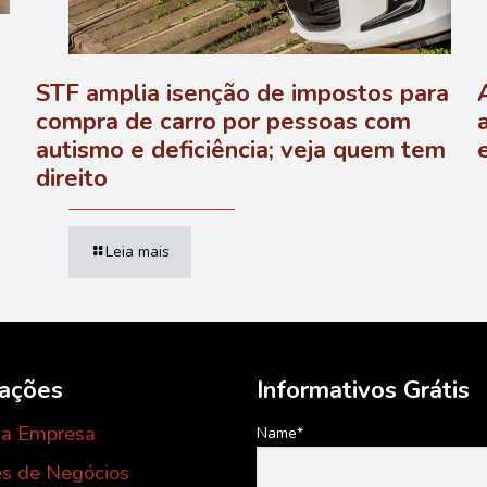
a
STF amplia isenção de impostos para
compra de carro por pessoas com
autismo e deficiência; veja quem tem
direito
Leia mais
mações
Informativos Grátis
 a Empresa
Name*
s de Negócios