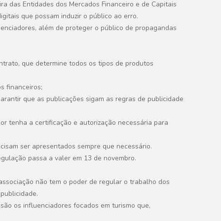
ira das Entidades dos Mercados Financeiro e de Capitais
gitais que possam induzir o público ao erro.
fluenciadores, além de proteger o público de propagandas
ontrato, que determine todos os tipos de produtos
s financeiros;
garantir que as publicações sigam as regras de publicidade
dor tenha a certificação e autorização necessária para
ecisam ser apresentados sempre que necessário.
 regulação passa a valer em 13 de novembro.
associação não tem o poder de regular o trabalho dos
 publicidade.
 são os influenciadores focados em turismo que,