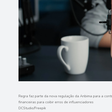
Regra faz parte da nova regulação da Anbima para a contra
financeiras para coibir erros de influenciadores
DCStudio/Freepik