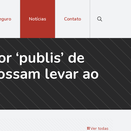
eguro
Notícias
Contato
r ‘publis’ de
possam levar ao
Ver todas